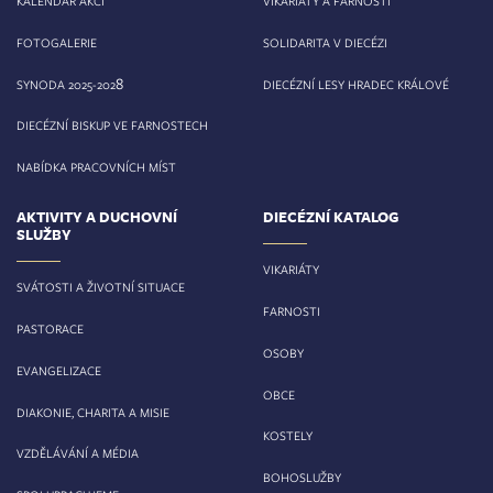
KALENDÁŘ AKCÍ
VIKARIÁTY A FARNOSTI
FOTOGALERIE
SOLIDARITA V DIECÉZI
8
SYNODA 2025-202
DIECÉZNÍ LESY HRADEC KRÁLOVÉ
DIECÉZNÍ BISKUP VE FARNOSTECH
NABÍDKA PRACOVNÍCH MÍST
AKTIVITY A DUCHOVNÍ
DIECÉZNÍ KATALOG
SLUŽBY
VIKARIÁTY
SVÁTOSTI A ŽIVOTNÍ SITUACE
FARNOSTI
PASTORACE
OSOBY
EVANGELIZACE
OBCE
DIAKONIE, CHARITA A MISIE
KOSTELY
VZDĚLÁVÁNÍ A MÉDIA
BOHOSLUŽBY