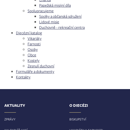
Papežská misijní díla
Spolupracujeme
Spolky a občanská sdružení
Lidové misie
Duchovně - rekreační centra
Diecézní katalog
Vikariáty
Farnosti
Osoby
Obce
Kostely
Zesnulí duchovní
Formuláře a dokumenty
Kontakty
AKTUALITY
O DIECÉZI
ZPRÁVY
BISKUPSTVÍ