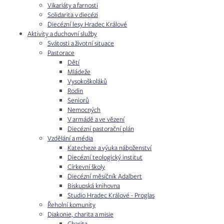
Vikariáty a farnosti
Solidarita v diecézi
Diecézní lesy Hradec Králové
Aktivity a duchovní služby
Svátosti a životní situace
Pastorace
Dětí
Mládeže
Vysokoškoláků
Rodin
Seniorů
Nemocných
V armádě a ve vězení
Diecézní pastorační plán
Vzdělání a média
Katecheze a výuka náboženství
Diecézní teologický institut
Církevní školy
Diecézní měsíčník Adalbert
Biskupská knihovna
Studio Hradec Králové - Proglas
Řeholní komunity
Diakonie, charita a misie
Charita