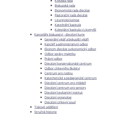
Kněžská rada
Biskupská rada
Ekonomická rada diecéze
Pastorační rada diecéze
Liturgická komise
Katedrální kapitula
Kolegiátní kapitula v Litomyšli
Kanceláře biskupství - diecézní kurie
Generální vikář a biskupští vikáři
Kancléř a administrativní odbor
Ekonom diecéze a ekonomický odbor
Odbor správy majetku
Právní odbor
Diecézní konzervátorské centrum
Odbor církevního školství
Centrum pro rodinu
Katechetické a pedagogické centrum
Diecézní centrum pro mládež
Diecézní centrum pro seniory
Diecézní teologický institut
Diecézní organolog
Diecézní církevní soud
Tiskové oddělení
Stručná historie