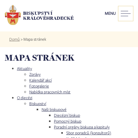
Přejít
k
BISKUPSTVÍ
MENU
hlavnímu
KRÁLOVÉHRADECKÉ
obsahu
Drobečková
Domů
>
Mapa stránek
navigace
MAPA STRÁNEK
Aktuality
Zprávy
Kalendář akcí
Fotogalerie
Nabídka pracovních míst
O diecézi
Biskupství
Naši biskupové
Diecézní biskup
Pomocný biskup
Poradní orgány biskupa a kapituly
Sbor poradců (konzultorů)