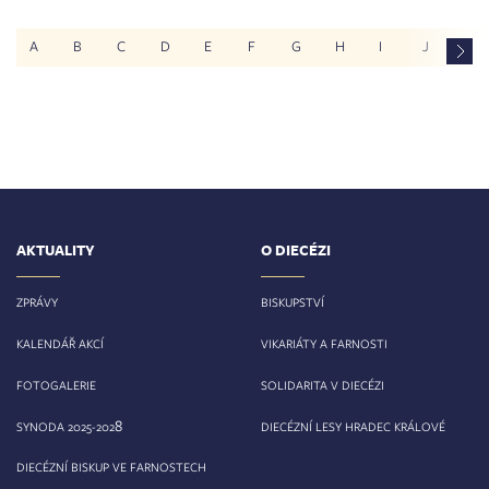
A
B
C
D
E
F
G
H
I
J
K
AKTUALITY
O DIECÉZI
ZPRÁVY
BISKUPSTVÍ
KALENDÁŘ AKCÍ
VIKARIÁTY A FARNOSTI
FOTOGALERIE
SOLIDARITA V DIECÉZI
8
SYNODA 2025-202
DIECÉZNÍ LESY HRADEC KRÁLOVÉ
DIECÉZNÍ BISKUP VE FARNOSTECH