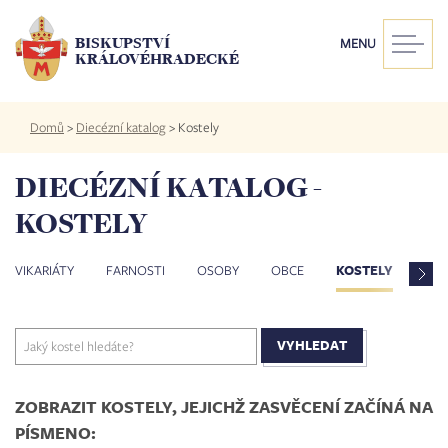
Přejít
k
BISKUPSTVÍ
MENU
hlavnímu
KRÁLOVÉHRADECKÉ
obsahu
Drobečková
Domů
>
Diecézní katalog
>
Kostely
navigace
DIECÉZNÍ KATALOG -
KOSTELY
VIKARIÁTY
FARNOSTI
OSOBY
OBCE
KOSTELY
ZES
ZOBRAZIT KOSTELY, JEJICHŽ ZASVĚCENÍ ZAČÍNÁ NA
PÍSMENO: