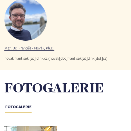
Mgr. Bc. František Novák, Ph.D.
novak.frantisek
[at]
dihk.cz
(novak[dot]frantisek[at]dihk[dot]cz)
FOTOGALERIE
FOTOGALERIE