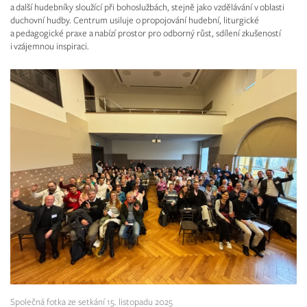
a další hudebníky sloužící při bohoslužbách, stejně jako vzdělávání v oblasti
duchovní hudby. Centrum usiluje o propojování hudební, liturgické
a pedagogické praxe a nabízí prostor pro odborný růst, sdílení zkušeností
i vzájemnou inspiraci.
Společná fotka ze setkání 15. listopadu 2025