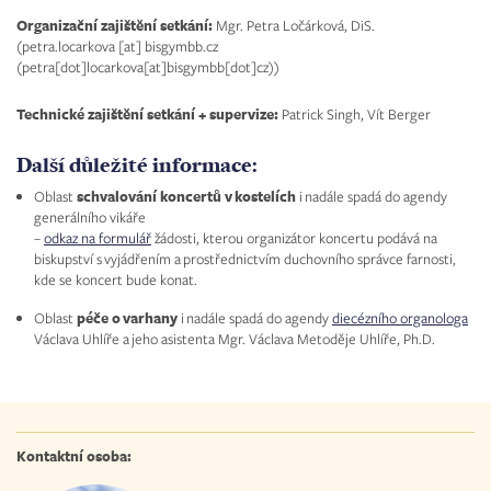
Organizační zajištění setkání:
Mgr. Petra Ločárková, DiS.
(
petra.locarkova
[at]
bisgymbb.cz
(petra[dot]locarkova[at]bisgymbb[dot]cz)
)
Technické zajištění setkání + supervize:
Patrick Singh, Vít Berger
Další důležité informace:
Oblast
schvalování koncertů v kostelích
i nadále spadá do agendy
generálního vikáře
–
odkaz na formulář
žádosti, kterou organizátor koncertu podává na
biskupství s vyjádřením a prostřednictvím duchovního správce farnosti,
kde se koncert bude konat.
Oblast
péče o varhany
i nadále spadá do agendy
diecézního organologa
Václava Uhlíře a jeho asistenta Mgr. Václava Metoděje Uhlíře, Ph.D.
Kontaktní osoba: