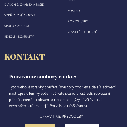
DIAKONIE, CHARITA A MISIE
KOSTELY
VZDĚLÁVÁNÍ A MÉDIA
BOHOSLUŽBY
SPOLUPRACUJEME
ZESNULÍ DUCHOVNÍ
ŘEHOLNÍ KOMUNITY
KONTAKT
Biskupství královéhradecké
Velké náměstí 35/44
Používáme soubory cookies
500 03 Hradec Králové
tel.: +420 495 063 611
Tyto webové stránky používají soubory cookies a další sledovací
nástroje s cílem vylepšení uživatelského prostředí, zobrazení
IČO: 00 44 51 34
přizpůsobeného obsahu a reklam, analýzy návštěvnosti
DIČ: CZ 00 44 51 34
webových stránek a zjištění zdroje návštěvnosti.
Číslo účtu: 1006010044/5500
UPRAVIT MÉ PŘEDVOLBY
TISKOVÝ MLUVČÍ
INTRANET
MAPA STRÁNEK
GDPR
VYHLEDÁVÁNÍ
FOOTER
NASTAVENÍ COOKIES
ADMINISTRACE