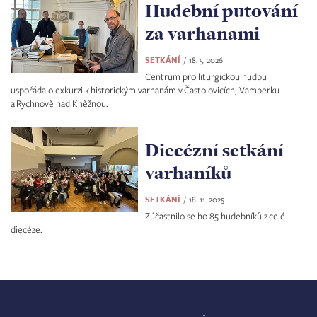
Hudební putování
za varhanami
SETKÁNÍ
18. 5. 2026
Centrum pro liturgickou hudbu
uspořádalo exkurzi k historickým varhanám v Častolovicích, Vamberku
a Rychnově nad Kněžnou.
Diecézní setkání
varhaníků
SETKÁNÍ
18. 11. 2025
Zúčastnilo se ho 85 hudebníků z celé
diecéze.