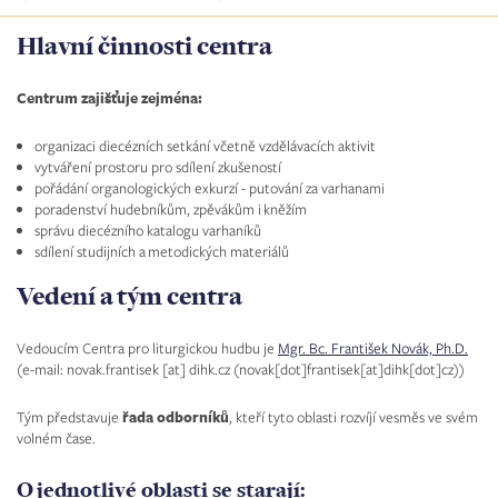
Hlavní činnosti centra
Centrum zajišťuje zejména:
organizaci diecézních setkání včetně vzdělávacích aktivit
vytváření prostoru pro sdílení zkušeností
pořádání organologických exkurzí - putování za varhanami
poradenství hudebníkům, zpěvákům i kněžím
správu diecézního katalogu varhaníků
sdílení studijních a metodických materiálů
Vedení a tým centra
Vedoucím Centra pro liturgickou hudbu je
Mgr. Bc. František Novák, Ph.D.
(e-mail:
novak.frantisek
[at]
dihk.cz
(novak[dot]frantisek[at]dihk[dot]cz)
)
Tým představuje
řada odborníků
, kteří tyto oblasti rozvíjí vesměs ve svém
volném čase.
O jednotlivé oblasti se starají: