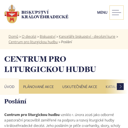
Přejít
k
BISKUPSTVÍ
MENU
hlavnímu
KRÁLOVÉHRADECKÉ
obsahu
Drobečková
Domů
>
O diecézi
>
Biskupství
>
Kanceláře biskupství - diecézní kurie
>
navigace
Centrum pro liturgickou hudbu
>
Poslání
CENTRUM PRO
LITURGICKOU HUDBU
ÚVOD
PLÁNOVANÉ AKCE
USKUTEČNĚNÉ AKCE
KATALOG VA
Poslání
VELEHRAD 5. 7. 2026
PUTOVÁNÍ PO VARHANÁCH 16. 5. 2026
SETKÁNÍ VARHANÍKŮ 15. 11. 2025
Centrum pro liturgickou hudbu
vzniklo 1. února 2026 jako odborné
a pastorační pracoviště zaměřené na podporu a rozvoj liturgické hudby
v královéhradecké diecézi. Jeho posláním je péče o varhaníky, sbory, scholy