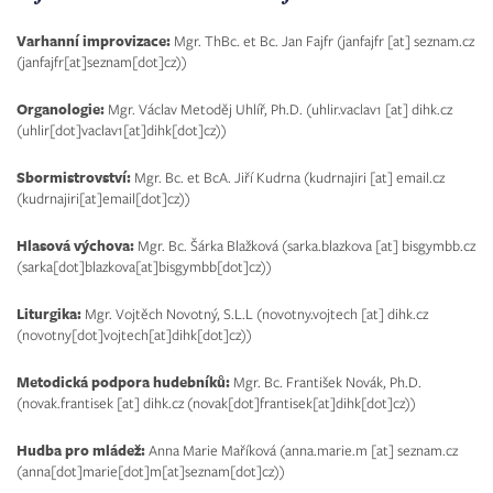
Varhanní improvizace:
Mgr. ThBc. et Bc. Jan Fajfr (
janfajfr
[at]
seznam.cz
(janfajfr[at]seznam[dot]cz)
)
Organologie:
Mgr. Václav Metoděj Uhlíř, Ph.D. (
uhlir.vaclav1
[at]
dihk.cz
(uhlir[dot]vaclav1[at]dihk[dot]cz)
)
Sbormistrovství:
Mgr. Bc. et BcA. Jiří Kudrna (
kudrnajiri
[at]
email.cz
(kudrnajiri[at]email[dot]cz)
)
Hlasová výchova:
Mgr. Bc. Šárka Blažková (
sarka.blazkova
[at]
bisgymbb.cz
(sarka[dot]blazkova[at]bisgymbb[dot]cz)
)
Liturgika:
Mgr. Vojtěch Novotný, S.L.L (
novotny.vojtech
[at]
dihk.cz
(novotny[dot]vojtech[at]dihk[dot]cz)
)
Metodická podpora hudebníků:
Mgr. Bc. František Novák, Ph.D.
(
novak.frantisek
[at]
dihk.cz
(novak[dot]frantisek[at]dihk[dot]cz)
)
Hudba pro mládež:
Anna Marie Maříková (
anna.marie.m
[at]
seznam.cz
(anna[dot]marie[dot]m[at]seznam[dot]cz)
)