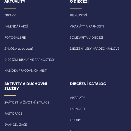
AKTUALITY
O DIECÉZI
ZPRÁVY
BISKUPSTVÍ
KALENDÁŘ AKCÍ
VIKARIÁTY A FARNOSTI
FOTOGALERIE
SOLIDARITA V DIECÉZI
8
SYNODA 2025-202
DIECÉZNÍ LESY HRADEC KRÁLOVÉ
DIECÉZNÍ BISKUP VE FARNOSTECH
NABÍDKA PRACOVNÍCH MÍST
AKTIVITY A DUCHOVNÍ
DIECÉZNÍ KATALOG
SLUŽBY
VIKARIÁTY
SVÁTOSTI A ŽIVOTNÍ SITUACE
FARNOSTI
PASTORACE
OSOBY
EVANGELIZACE
OBCE