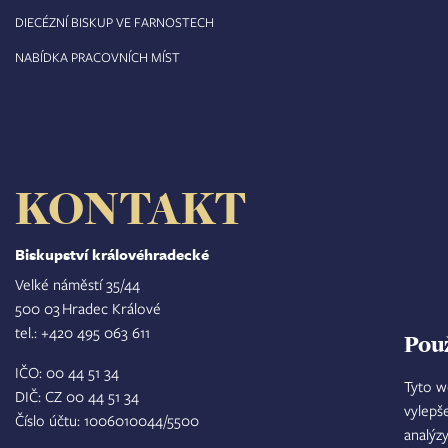
DIECÉZNÍ BISKUP VE FARNOSTECH
NABÍDKA PRACOVNÍCH MÍST
KONTAKT
Biskupství královéhradecké
Velké náměstí 35/44
500 03 Hradec Králové
tel.: +420 495 063 611
Pou
IČO: 00 44 51 34
Tyto w
DIČ: CZ 00 44 51 34
vylepš
Číslo účtu: 1006010044/5500
analýz