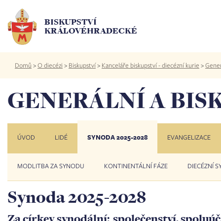
Přejít
k
BISKUPSTVÍ
hlavnímu
KRÁLOVÉHRADECKÉ
obsahu
Drobečková
Domů
>
O diecézi
>
Biskupství
>
Kanceláře biskupství - diecézní kurie
>
Generá
navigace
GENERÁLNÍ A BIS
ÚVOD
LIDÉ
SYNODA 2025-2028
EVANGELIZACE
MODLITBA ZA SYNODU
CHYSTANÉ
POMOCNÍK
KONTINENTÁLNÍ FÁZE
DIECÉZNÍ 
AKCE
PŘI
PODÁVÁNÍ
Synoda 2025-2028
EUCHARISTIE
EVANGELIZAČNÍ
KURZ
Za církev synodální: společenství, spoluúč