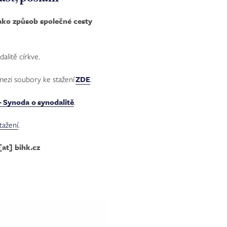
jako způsob společné cesty
alitě církve.
ezi soubory ke stažení
ZDE
.
 - Synoda o synodalitě
.
tažení
.
[at]
bihk.cz