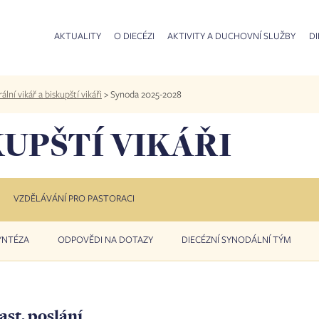
AKTUALITY
O DIECÉZI
AKTIVITY A DUCHOVNÍ SLUŽBY
DI
lní vikář a biskupští vikáři
>
Synoda 2025-2028
KUPŠTÍ VIKÁŘI
VZDĚLÁVÁNÍ PRO PASTORACI
SYNTÉZA
ODPOVĚDI NA DOTAZY
DIECÉZNÍ SYNODÁLNÍ TÝM
ast, poslání