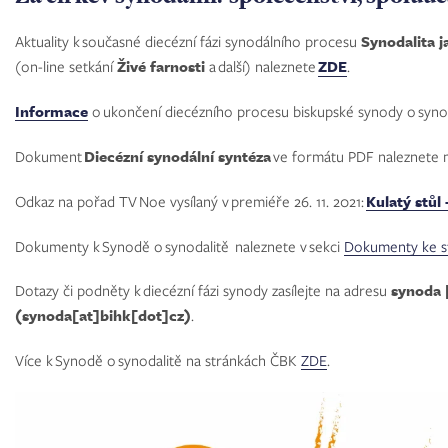
DOBROVOLNÍK
Aktuality k současné diecézní fázi synodálního procesu
EVANGELIZAČNÍ
Synodalita 
AKTIVITY
(on-line setkání
Živé farnosti
a další) naleznete
ZDE
.
Informace
o ukončení diecézního procesu biskupské synody o synod
SPOLEČENSTVÍ
VE
Dokument
Diecézní synodální syntéza
ve formátu PDF naleznete m
FARNOSTECH
Odkaz na pořad TV Noe vysílaný v premiéře 26. 11. 2021:
Kulatý stůl
DOKUMENTY
KE STAŽENÍ
Dokumenty k Synodě o synodalitě naleznete v sekci
Dokumenty ke s
Dotazy či podněty k diecézní fázi synody zasílejte na adresu
ODKAZY
synoda
(synoda[at]bihk[dot]cz)
.
KONTAKTY
Více k Synodě o synodalitě na stránkách ČBK
ZDE
.