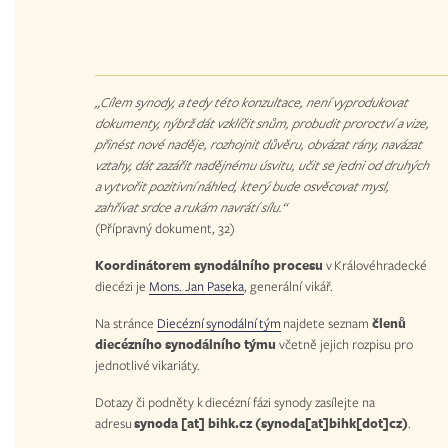
„Cílem synody, a tedy této konzultace, není vyprodukovat
dokumenty, nýbrž dát vzklíčit snům, probudit proroctví a vize,
přinést nové naděje, rozhojnit důvěru, obvázat rány, navázat
vztahy, dát zazářit nadějnému úsvitu, učit se jedni od druhých
a vytvořit pozitivní náhled, který bude osvěcovat mysl,
zahřívat srdce a rukám navrátí sílu.“
(Přípravný dokument, 32)
Koordinátorem synodálního procesu
v Královéhradecké
diecézi je
Mons. Jan Paseka
, generální vikář.
Na stránce
Diecézní synodální tým
najdete seznam
členů
diecézního synodálního týmu
včetně jejich rozpisu pro
jednotlivé vikariáty.
Dotazy či podněty k diecézní fázi synody zasílejte na
adresu
synoda
[at]
bihk.cz
(synoda[at]bihk[dot]cz)
.