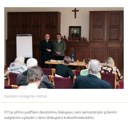
Diecézní teologický institut
DTI je přímo podřízen diecéznímu biskupovi, není samostatným právním
subjektem a působí v rámci Biskupství královéhradeckého.