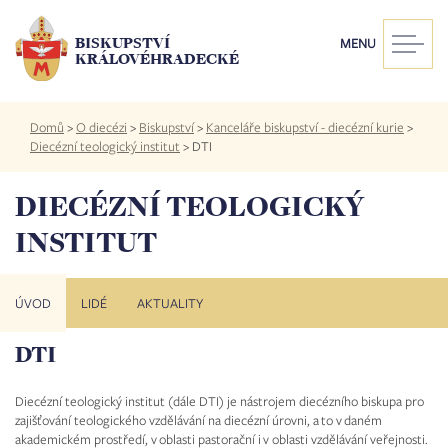
Přejít
k
BISKUPSTVÍ
MENU
hlavnímu
KRÁLOVÉHRADECKÉ
obsahu
Drobečková
Domů
>
O diecézi
>
Biskupství
>
Kanceláře biskupství - diecézní kurie
>
navigace
Diecézní teologický institut
>
DTI
DIECÉZNÍ TEOLOGICKÝ
INSTITUT
ÚVOD
LIDÉ
AKTUALITY
DTI
Diecézní teologický institut (dále DTI) je nástrojem diecézního biskupa pro
zajišťování teologického vzdělávání na diecézní úrovni, a to v daném
akademickém prostředí, v oblasti pastorační i v oblasti vzdělávání veřejnosti.