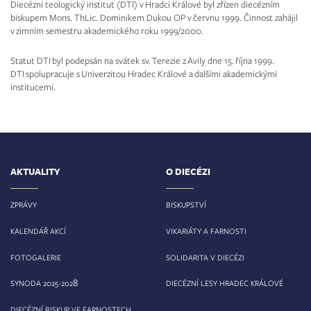
Diecézní teologický institut (DTI) v Hradci Králové byl zřízen diecézním
biskupem Mons. ThLic. Dominikem Dukou OP v červnu 1999. Činnost zahájil
v zimním semestru akademického roku 1999/2000.
Statut DTI byl podepsán na svátek sv. Terezie z Avily dne 15. října 1999.
DTI spolupracuje s Univerzitou Hradec Králové a dalšími akademickými
institucemi.
AKTUALITY
O DIECÉZI
ZPRÁVY
BISKUPSTVÍ
KALENDÁŘ AKCÍ
VIKARIÁTY A FARNOSTI
FOTOGALERIE
SOLIDARITA V DIECÉZI
8
SYNODA 2025-202
DIECÉZNÍ LESY HRADEC KRÁLOVÉ
DIECÉZNÍ BISKUP VE FARNOSTECH