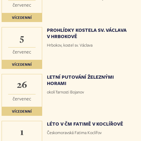
červenec
VÍCEDENNÍ
PROHLÍDKY KOSTELA SV. VÁCLAVA
5
V HRBOKOVĚ
Hrbokov, kostel sv. Václava
červenec
VÍCEDENNÍ
LETNÍ PUTOVÁNÍ ŽELEZNÝMI
26
HORAMI
okolí farnosti Bojanov
červenec
VÍCEDENNÍ
LÉTO V ČM FATIMĚ V KOCLÍŘOVĚ
1
Českomoravská Fatima Koclířov