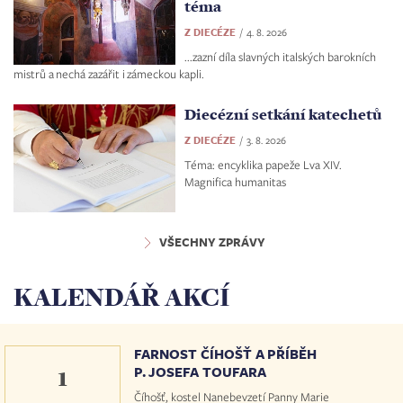
téma
Z DIECÉZE
4. 8. 2026
...zazní díla slavných italských barokních
mistrů a nechá zazářit i zámeckou kapli.
Diecézní setkání katechetů
Z DIECÉZE
3. 8. 2026
Téma: encyklika papeže Lva XIV.
Magnifica humanitas
VŠECHNY ZPRÁVY
KALENDÁŘ AKCÍ
FARNOST ČÍHOŠŤ A PŘÍBĚH
1
P. JOSEFA TOUFARA
Číhošť, kostel Nanebevzetí Panny Marie