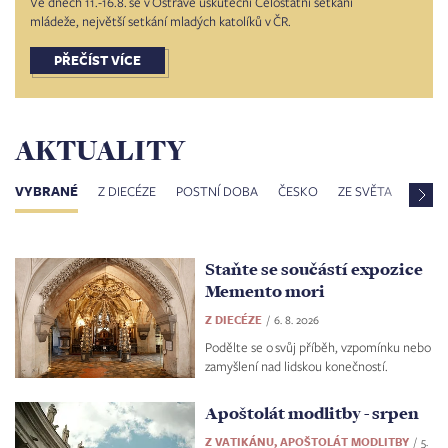
Ve dnech 11.-16.8. se v Ostravě uskuteční Celostátní setkání
mládeže, největší setkání mladých katolíků v ČR.
PŘEČÍST VÍCE
AKTUALITY
VYBRANÉ
Z DIECÉZE
POSTNÍ DOBA
ČESKO
ZE SVĚTA
Z VAT
Staňte se součástí expozice
Memento mori
Z DIECÉZE
6. 8. 2026
Podělte se o svůj příběh, vzpomínku nebo
zamyšlení nad lidskou konečností.
Apoštolát modlitby - srpen
Z VATIKÁNU, APOŠTOLÁT MODLITBY
5.