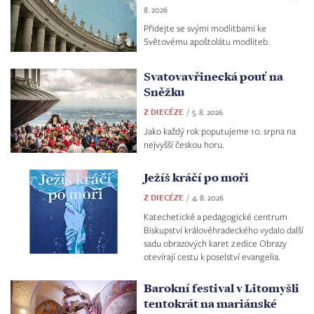
8. 2026
Přidejte se svými modlitbami ke
Světovému apoštolátu modliteb.
Svatovavřinecká pouť na
Sněžku
Z DIECÉZE
5. 8. 2026
Jako každý rok poputujeme 10. srpna na
nejvyšší českou horu.
Ježíš kráčí po moři
Z DIECÉZE
4. 8. 2026
Katechetické a pedagogické centrum
Biskupství královéhradeckého vydalo další
sadu obrazových karet z edice Obrazy
otevírají cestu k poselství evangelia.
Barokní festival v Litomyšli
tentokrát na mariánské