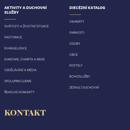
AKTIVITY A DUCHOVNÍ
DIECÉZNÍ KATALOG
SLUŽBY
VIKARIÁTY
SVÁTOSTI A ŽIVOTNÍ SITUACE
FARNOSTI
PASTORACE
OSOBY
EVANGELIZACE
OBCE
DIAKONIE, CHARITA A MISIE
KOSTELY
VZDĚLÁVÁNÍ A MÉDIA
BOHOSLUŽBY
SPOLUPRACUJEME
ZESNULÍ DUCHOVNÍ
ŘEHOLNÍ KOMUNITY
KONTAKT
Biskupství královéhradecké