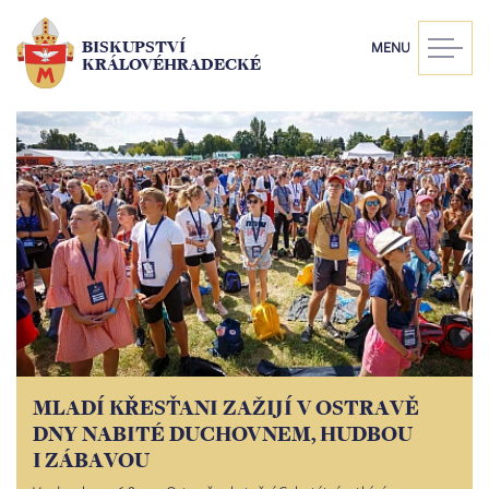
Přejít
k
BISKUPSTVÍ
MENU
hlavnímu
KRÁLOVÉHRADECKÉ
obsahu
MLADÍ KŘESŤANI ZAŽIJÍ V OSTRAVĚ
DNY NABITÉ DUCHOVNEM, HUDBOU
I ZÁBAVOU