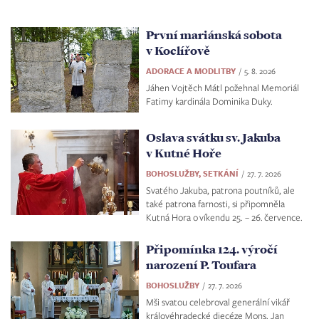
První mariánská sobota
v Koclířově
ADORACE A MODLITBY
5. 8. 2026
Jáhen Vojtěch Mátl požehnal Memoriál
Fatimy kardinála Dominika Duky.
Oslava svátku sv. Jakuba
v Kutné Hoře
BOHOSLUŽBY, SETKÁNÍ
27. 7. 2026
Svatého Jakuba, patrona poutníků, ale
také patrona farnosti, si připomněla
Kutná Hora o víkendu 25. – 26. července.
Připomínka 124. výročí
narození P. Toufara
BOHOSLUŽBY
27. 7. 2026
Mši svatou celebroval generální vikář
královéhradecké diecéze Mons. Jan