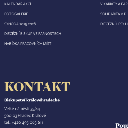
KALENDÁŘ AKCÍ
VIKARIÁTY A FA
FOTOGALERIE
SOLIDARITA V DI
8
SYNODA 2025-202
DIECÉZNÍ LESY 
DIECÉZNÍ BISKUP VE FARNOSTECH
NABÍDKA PRACOVNÍCH MÍST
KONTAKT
Biskupství královéhradecké
Velké náměstí 35/44
500 03 Hradec Králové
tel.: +420 495 063 611
Pou