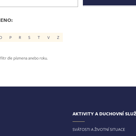
MENO:
O
P
R
S
T
V
Z
filtr dle písmena anebo roku.
AKTIVITY A DUCHOVNÍ SLU
SVÁTOSTI A ŽIVOTNÍ SITUACE