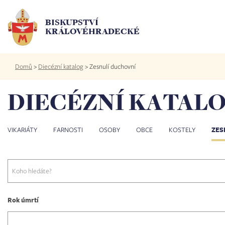
Přejít
k
BISKUPSTVÍ
hlavnímu
KRÁLOVÉHRADECKÉ
obsahu
Drobečková
Domů
>
Diecézní katalog
>
Zesnulí duchovní
navigace
DIECÉZNÍ KATALO
VIKARIÁTY
FARNOSTI
OSOBY
OBCE
KOSTELY
ZES
Rok úmrtí