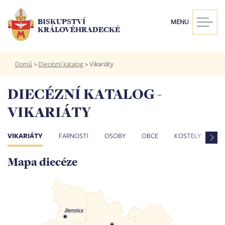
Přejít
k
BISKUPSTVÍ
MENU
hlavnímu
KRÁLOVÉHRADECKÉ
obsahu
Drobečková
Domů
>
Diecézní katalog
>
Vikariáty
navigace
DIECÉZNÍ KATALOG -
VIKARIÁTY
VIKARIÁTY
FARNOSTI
OSOBY
OBCE
KOSTELY
ZE
Mapa diecéze
Jilemnice