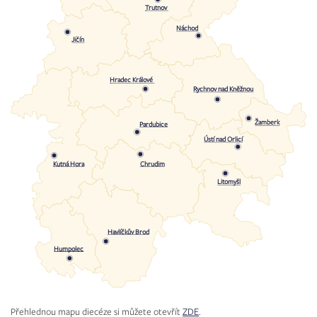
Trutnov
Náchod
Jičín
Hradec Králové
Rychnov nad Kněžnou
Žamberk
Pardubice
Ústí nad Orlicí
Chrudim
Kutná Hora
Litomyšl
Havlíčkův Brod
Humpolec
Přehlednou mapu diecéze si můžete otevřít
ZDE
.