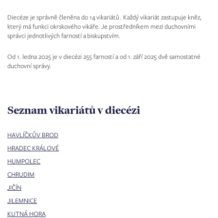
Diecéze je správně členěna do 14 vikariátů . Každý vikariát zastupuje kněz,
který má funkci okrskového vikáře. Je prostředníkem mezi duchovními
správci jednotlivých farností a biskupstvím.
Od 1. ledna 2025 je v diecézi 255 farností a od 1. září 2025 dvě samostatné
duchovní správy.
Seznam vikariátů v diecézi
HAVLÍČKŮV BROD
HRADEC KRÁLOVÉ
HUMPOLEC
CHRUDIM
JIČÍN
JILEMNICE
KUTNÁ HORA