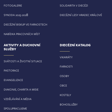
FOTOGALERIE
SOLIDARITA V DIECÉZI
8
SYNODA 2025-202
DIECÉZNÍ LESY HRADEC KRÁLOVÉ
DIECÉZNÍ BISKUP VE FARNOSTECH
NABÍDKA PRACOVNÍCH MÍST
AKTIVITY A DUCHOVNÍ
DIECÉZNÍ KATALOG
SLUŽBY
VIKARIÁTY
SVÁTOSTI A ŽIVOTNÍ SITUACE
FARNOSTI
PASTORACE
OSOBY
EVANGELIZACE
OBCE
DIAKONIE, CHARITA A MISIE
KOSTELY
VZDĚLÁVÁNÍ A MÉDIA
BOHOSLUŽBY
SPOLUPRACUJEME