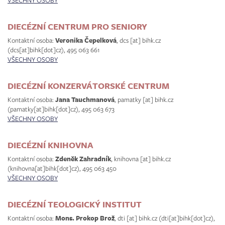
VŠECHNY OSOBY
DIECÉZNÍ CENTRUM PRO SENIORY
Kontaktní osoba:
Veronika Čepelková
,
dcs
[at]
bihk.cz
(dcs[at]bihk[dot]cz)
, 495 063 661
VŠECHNY OSOBY
DIECÉZNÍ KONZERVÁTORSKÉ CENTRUM
Kontaktní osoba:
Jana Tauchmanová
,
pamatky
[at]
bihk.cz
(pamatky[at]bihk[dot]cz)
, 495 063 673
VŠECHNY OSOBY
DIECÉZNÍ KNIHOVNA
Kontaktní osoba:
Zdeněk Zahradník
,
knihovna
[at]
bihk.cz
(knihovna[at]bihk[dot]cz)
, 495 063 450
VŠECHNY OSOBY
DIECÉZNÍ TEOLOGICKÝ INSTITUT
Kontaktní osoba:
Mons. Prokop Brož
,
dti
[at]
bihk.cz
(dti[at]bihk[dot]cz)
,