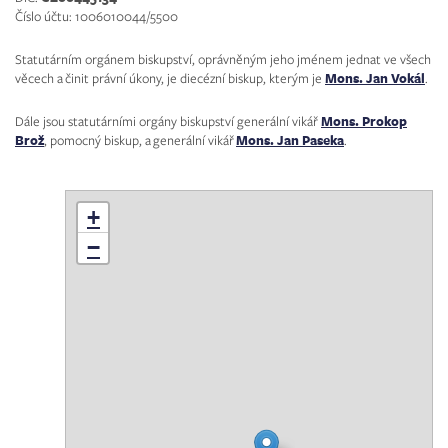
Číslo účtu: 1006010044/5500
Statutárním orgánem biskupství, oprávněným jeho jménem jednat ve všech
věcech a činit právní úkony, je diecézní biskup, kterým je
Mons. Jan Vokál
.
Dále jsou statutárními orgány biskupství generální vikář
Mons. Prokop
Brož
, pomocný biskup, a generální vikář
Mons. Jan Paseka
.
+
−