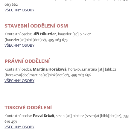
063 662
VŠECHNY OSOBY
STAVEBNÍ ODDĚLENÍ OSM
Kontaktní osoba:
Jiří Häuszler
,
hauszler
[at]
bihk.cz
(hauszler[at]bihk[dot]cz)
, 495 063 675
VŠECHNY OSOBY
PRÁVNÍ ODDĚLENÍ
Kontaktní osoba:
Martina Horáková
,
horakova.martina
[at]
bihk.cz
(horakova[dot]martina[at]bihk[dot]cz)
, 495 063 656
VŠECHNY OSOBY
TISKOVÉ ODDĚLENÍ
Kontaktní osoba:
Pavel Sršeň
,
srsen
[at]
bihk.cz
(srsen[at]bihk[dot]cz)
, 733
616 459
VŠECHNY OSOBY