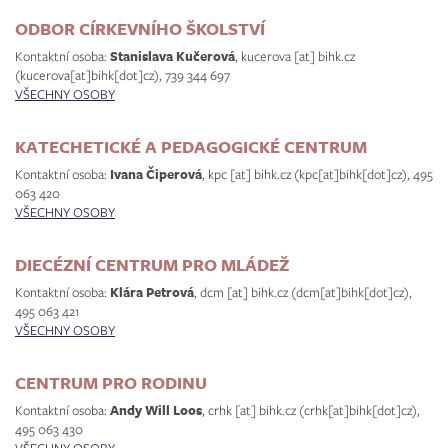
ODBOR CÍRKEVNÍHO ŠKOLSTVÍ
Kontaktní osoba:
Stanislava Kučerová
,
kucerova
[at]
bihk.cz
(kucerova[at]bihk[dot]cz)
, 739 344 697
VŠECHNY OSOBY
KATECHETICKÉ A PEDAGOGICKÉ CENTRUM
Kontaktní osoba:
Ivana Čiperová
,
kpc
[at]
bihk.cz
(kpc[at]bihk[dot]cz)
, 495
063 420
VŠECHNY OSOBY
DIECÉZNÍ CENTRUM PRO MLÁDEŽ
Kontaktní osoba:
Klára Petrová
,
dcm
[at]
bihk.cz
(dcm[at]bihk[dot]cz)
,
495 063 421
VŠECHNY OSOBY
CENTRUM PRO RODINU
Kontaktní osoba:
Andy Will Loos
,
crhk
[at]
bihk.cz
(crhk[at]bihk[dot]cz)
,
495 063 430