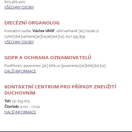
603 469 400
VŠECHNY OSOBY
DIECÉZNÍ ORGANOLOG
Kontaktní osoba:
Václav Uhlíř
,
uhlir.varhanik
[at]
tiscali.cz
(uhlir[dot]varhanik[at]tiscali[dot]cz)
, 607 935 859
VŠECHNY OSOBY
GDPR A OCHRANA OZNAMOVATELŮ
Pověřenec:
poverenec
[at]
bihk.cz
(poverenec[at]bihk[dot]cz)
DALŠÍ INFORMACE
KONTAKTNÍ CENTRUM PRO PŘÍPADY ZNEUŽITÍ
DUCHOVNÍM
Tel:
731 633 675
Čtvrtek:
9:00 – 17:00
DALŠÍ INFORMACE