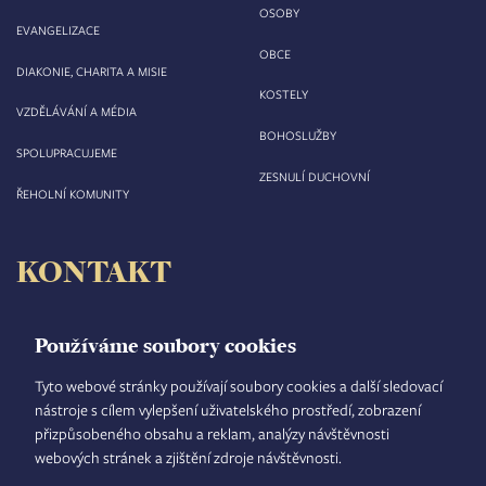
OSOBY
EVANGELIZACE
OBCE
DIAKONIE, CHARITA A MISIE
KOSTELY
VZDĚLÁVÁNÍ A MÉDIA
BOHOSLUŽBY
SPOLUPRACUJEME
ZESNULÍ DUCHOVNÍ
ŘEHOLNÍ KOMUNITY
KONTAKT
Biskupství královéhradecké
Velké náměstí 35/44
Používáme soubory cookies
500 03 Hradec Králové
tel.: +420 495 063 611
Tyto webové stránky používají soubory cookies a další sledovací
nástroje s cílem vylepšení uživatelského prostředí, zobrazení
IČO: 00 44 51 34
přizpůsobeného obsahu a reklam, analýzy návštěvnosti
DIČ: CZ 00 44 51 34
webových stránek a zjištění zdroje návštěvnosti.
Číslo účtu: 1006010044/5500