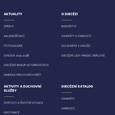
AKTUALITY
O DIECÉZI
ZPRÁVY
BISKUPSTVÍ
KALENDÁŘ AKCÍ
VIKARIÁTY A FARNOSTI
FOTOGALERIE
SOLIDARITA V DIECÉZI
8
SYNODA 2025-202
DIECÉZNÍ LESY HRADEC KRÁLOVÉ
DIECÉZNÍ BISKUP VE FARNOSTECH
NABÍDKA PRACOVNÍCH MÍST
AKTIVITY A DUCHOVNÍ
DIECÉZNÍ KATALOG
SLUŽBY
VIKARIÁTY
SVÁTOSTI A ŽIVOTNÍ SITUACE
FARNOSTI
PASTORACE