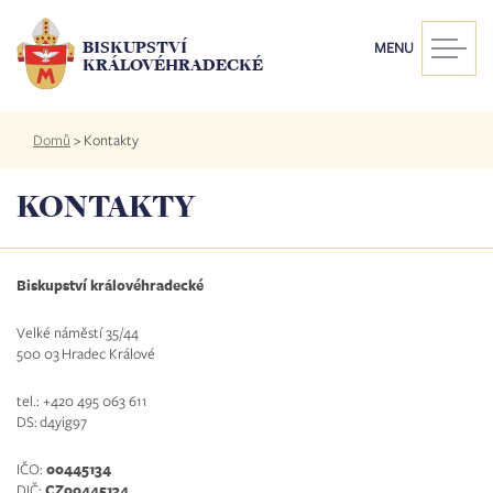
Přejít
k
BISKUPSTVÍ
MENU
hlavnímu
KRÁLOVÉHRADECKÉ
obsahu
Drobečková
Domů
>
Kontakty
navigace
KONTAKTY
Biskupství královéhradecké
Velké náměstí 35/44
500 03 Hradec Králové
tel.: +420 495 063 611
DS: d4yig97
IČO:
00445134
DIČ:
CZ00445134