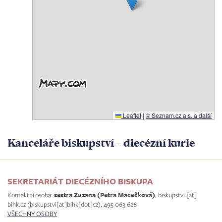
Leaflet
|
© Seznam.cz a.s. a další
Kanceláře biskupství – diecézní kurie
SEKRETARIÁT DIECÉZNÍHO BISKUPA
Kontaktní osoba:
sestra Zuzana (Petra Macečková)
,
biskupstvi
[at]
bihk.cz
(biskupstvi[at]bihk[dot]cz)
, 495 063 626
VŠECHNY OSOBY