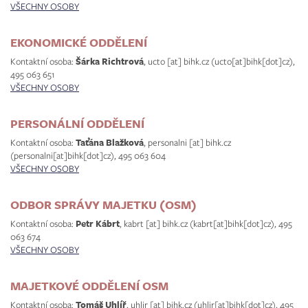
VŠECHNY OSOBY
EKONOMICKÉ ODDĚLENÍ
Kontaktní osoba:
Šárka Richtrová
,
ucto
[at]
bihk.cz
(ucto[at]bihk[dot]cz)
,
495 063 651
VŠECHNY OSOBY
PERSONÁLNÍ ODDĚLENÍ
Kontaktní osoba:
Taťána Blažková
,
personalni
[at]
bihk.cz
(personalni[at]bihk[dot]cz)
, 495 063 604
VŠECHNY OSOBY
ODBOR SPRÁVY MAJETKU (OSM)
Kontaktní osoba:
Petr Kábrt
,
kabrt
[at]
bihk.cz
(kabrt[at]bihk[dot]cz)
, 495
063 674
VŠECHNY OSOBY
MAJETKOVÉ ODDĚLENÍ OSM
Kontaktní osoba:
Tomáš Uhlíř
,
uhlir
[at]
bihk.cz
(uhlir[at]bihk[dot]cz)
, 495