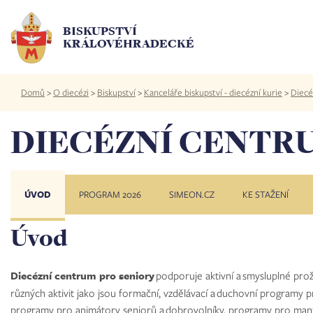
Přejít
k
BISKUPSTVÍ
hlavnímu
KRÁLOVÉHRADECKÉ
obsahu
Drobečková
Domů
>
O diecézi
>
Biskupství
>
Kanceláře biskupství - diecézní kurie
>
Diecé
navigace
DIECÉZNÍ CENTR
ÚVOD
PROGRAM 2026
SIMEON.CZ
KE STAŽENÍ
Úvod
Diecézní centrum pro seniory
podporuje
aktivní a smysluplné prož
různých aktivit jako jsou formační, vzdělávací a duchovní programy p
programy pro animátory seniorů a dobrovolníky, programy pro man