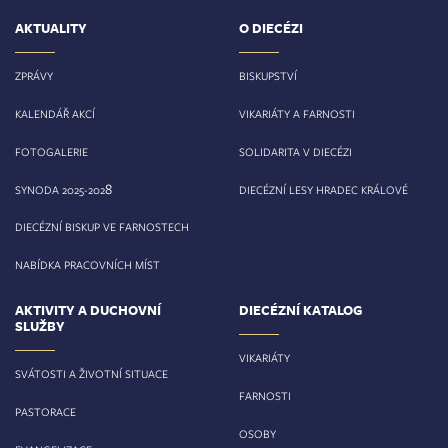
AKTUALITY
O DIECÉZI
ZPRÁVY
BISKUPSTVÍ
KALENDÁŘ AKCÍ
VIKARIÁTY A FARNOSTI
FOTOGALERIE
SOLIDARITA V DIECÉZI
8
SYNODA 2025-202
DIECÉZNÍ LESY HRADEC KRÁLOVÉ
DIECÉZNÍ BISKUP VE FARNOSTECH
NABÍDKA PRACOVNÍCH MÍST
AKTIVITY A DUCHOVNÍ
DIECÉZNÍ KATALOG
SLUŽBY
VIKARIÁTY
SVÁTOSTI A ŽIVOTNÍ SITUACE
FARNOSTI
PASTORACE
OSOBY