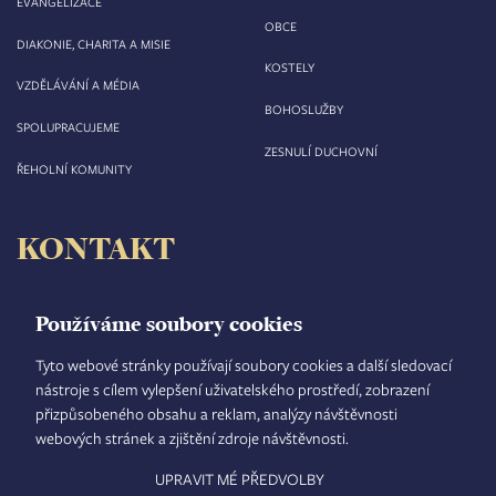
EVANGELIZACE
OBCE
DIAKONIE, CHARITA A MISIE
KOSTELY
VZDĚLÁVÁNÍ A MÉDIA
BOHOSLUŽBY
SPOLUPRACUJEME
ZESNULÍ DUCHOVNÍ
ŘEHOLNÍ KOMUNITY
KONTAKT
Biskupství královéhradecké
Velké náměstí 35/44
Používáme soubory cookies
500 03 Hradec Králové
tel.: +420 495 063 611
Tyto webové stránky používají soubory cookies a další sledovací
nástroje s cílem vylepšení uživatelského prostředí, zobrazení
IČO: 00 44 51 34
přizpůsobeného obsahu a reklam, analýzy návštěvnosti
DIČ: CZ 00 44 51 34
webových stránek a zjištění zdroje návštěvnosti.
Číslo účtu: 1006010044/5500
UPRAVIT MÉ PŘEDVOLBY
TISKOVÝ MLUVČÍ
INTRANET
MAPA STRÁNEK
GDPR
VYHLEDÁVÁNÍ