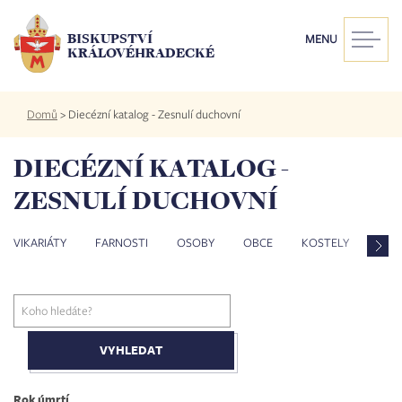
Přejít
k
BISKUPSTVÍ
MENU
hlavnímu
KRÁLOVÉHRADECKÉ
obsahu
Drobečková
Domů
>
Diecézní katalog - Zesnulí duchovní
navigace
DIECÉZNÍ KATALOG -
ZESNULÍ DUCHOVNÍ
VIKARIÁTY
FARNOSTI
OSOBY
OBCE
KOSTELY
ZES
Rok úmrtí