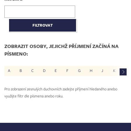
ZOBRAZIT OSOBY, JEJICHŽ PŘÍJMENÍ ZAČÍNÁ NA
PÍSMENO:
A
B
C
D
E
F
G
H
J
K
L
Pro zobrazení zesnulých duchovních zadejte příjmení hledaného anebo
využijte filtr dle písmena anebo roku.