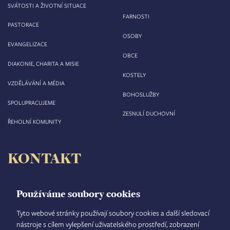
SVÁTOSTI A ŽIVOTNÍ SITUACE
FARNOSTI
PASTORACE
OSOBY
EVANGELIZACE
OBCE
DIAKONIE, CHARITA A MISIE
KOSTELY
VZDĚLÁVÁNÍ A MÉDIA
BOHOSLUŽBY
SPOLUPRACUJEME
ZESNULÍ DUCHOVNÍ
ŘEHOLNÍ KOMUNITY
KONTAKT
Biskupství královéhradecké
Velké náměstí 35/44
Používáme soubory cookies
500 03 Hradec Králové
tel.: +420 495 063 611
Tyto webové stránky používají soubory cookies a další sledovací
nástroje s cílem vylepšení uživatelského prostředí, zobrazení
IČO: 00 44 51 34