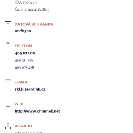
IČO: 15054811
Číslo farnosti: 821803
DATOVÁ SCHRÁNKA
mvfb5h8
TELEFON
469 671 110
469 311 139
469 671 438
E-MAIL
rkf.luze@dihk.cz
WEB
http://www.chlumek.net
VIKARIÁT
Vikariát Chrudim