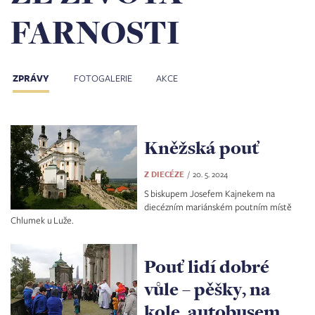
FARNOSTI
ZPRÁVY
FOTOGALERIE
AKCE
Kněžská pouť
Z DIECÉZE
20. 5. 2024
S biskupem Josefem Kajnekem na
diecézním mariánském poutním místě
Chlumek u Luže.
Pouť lidí dobré
vůle – pěšky, na
kole, autobusem