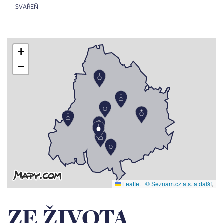
SVAŘEŇ
+
−
Leaflet
|
© Seznam.cz a.s. a další
,
ZE ŽIVOTA