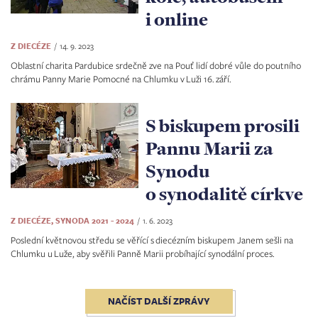
i online
Z DIECÉZE
14. 9. 2023
Oblastní charita Pardubice srdečně zve na Pouť lidí dobré vůle do poutního
chrámu Panny Marie Pomocné na Chlumku v Luži 16. září.
S biskupem prosili
Pannu Marii za
Synodu
o synodalitě církve
Z DIECÉZE, SYNODA 2021 - 2024
1. 6. 2023
Poslední květnovou středu se věřící s diecézním biskupem Janem sešli na
Chlumku u Luže, aby svěřili Panně Marii probíhající synodální proces.
NAČÍST DALŠÍ ZPRÁVY