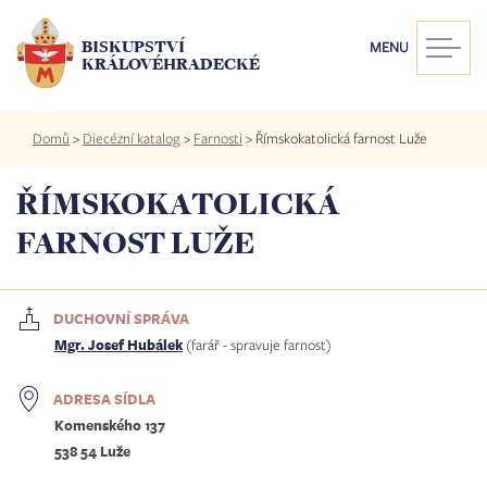
Přejít
k
BISKUPSTVÍ
MENU
hlavnímu
KRÁLOVÉHRADECKÉ
obsahu
Drobečková
Domů
>
Diecézní katalog
>
Farnosti
>
Římskokatolická farnost Luže
navigace
ŘÍMSKOKATOLICKÁ
FARNOST LUŽE
DUCHOVNÍ SPRÁVA
Mgr. Josef Hubálek
(farář - spravuje farnost)
ADRESA SÍDLA
Komenského 137
538 54 Luže