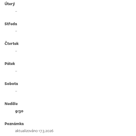
Úterý
–
Středa
–
Čtvrtek
–
Pátek
–
Sobota
–
Neděle
9:30
Poznámka
aktualizováno 17.3.2026