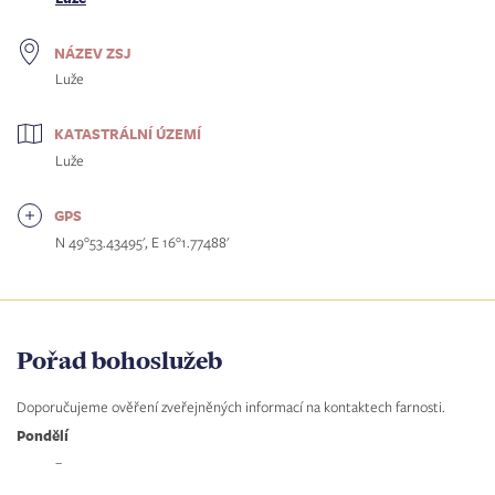
NÁZEV ZSJ
Luže
KATASTRÁLNÍ ÚZEMÍ
Luže
GPS
N 49°53.43495', E 16°1.77488'
Pořad bohoslužeb
Doporučujeme ověření zveřejněných informací na kontaktech farnosti.
Pondělí
–