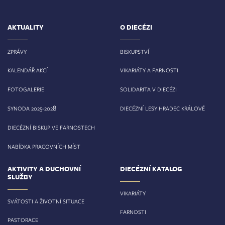
AKTUALITY
O DIECÉZI
ZPRÁVY
BISKUPSTVÍ
KALENDÁŘ AKCÍ
VIKARIÁTY A FARNOSTI
FOTOGALERIE
SOLIDARITA V DIECÉZI
8
SYNODA 2025-202
DIECÉZNÍ LESY HRADEC KRÁLOVÉ
DIECÉZNÍ BISKUP VE FARNOSTECH
NABÍDKA PRACOVNÍCH MÍST
AKTIVITY A DUCHOVNÍ
DIECÉZNÍ KATALOG
SLUŽBY
VIKARIÁTY
SVÁTOSTI A ŽIVOTNÍ SITUACE
FARNOSTI
PASTORACE