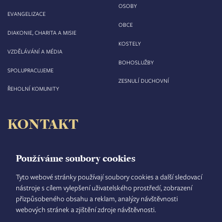
OSOBY
EVANGELIZACE
OBCE
DIAKONIE, CHARITA A MISIE
KOSTELY
VZDĚLÁVÁNÍ A MÉDIA
BOHOSLUŽBY
SPOLUPRACUJEME
ZESNULÍ DUCHOVNÍ
ŘEHOLNÍ KOMUNITY
KONTAKT
Biskupství královéhradecké
Velké náměstí 35/44
Používáme soubory cookies
500 03 Hradec Králové
tel.: +420 495 063 611
Tyto webové stránky používají soubory cookies a další sledovací
nástroje s cílem vylepšení uživatelského prostředí, zobrazení
IČO: 00 44 51 34
přizpůsobeného obsahu a reklam, analýzy návštěvnosti
DIČ: CZ 00 44 51 34
webových stránek a zjištění zdroje návštěvnosti.
Číslo účtu: 1006010044/5500