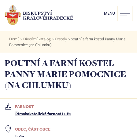
Přejít
k
BISKUPSTVÍ
MENU
hlavnímu
KRÁLOVÉHRADECKÉ
obsahu
Drobečková
Domů
>
Diecézní katalog
>
Kostely
>
poutní a farní kostel Panny Marie
navigace
Pomocnice (na Chlumku)
POUTNÍ A FARNÍ KOSTEL
PANNY MARIE POMOCNICE
(NA CHLUMKU)
FARNOST
Římskokatolická farnost Luže
OBEC, ČÁST OBCE
Luže