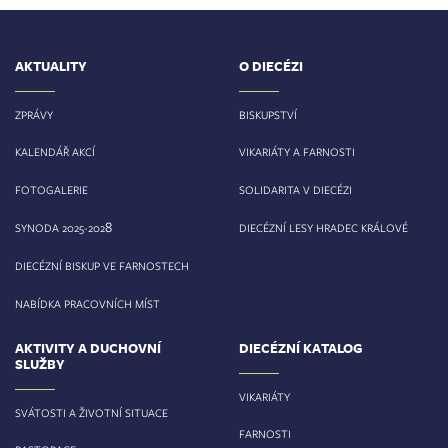
AKTUALITY
O DIECÉZI
ZPRÁVY
BISKUPSTVÍ
KALENDÁŘ AKCÍ
VIKARIÁTY A FARNOSTI
FOTOGALERIE
SOLIDARITA V DIECÉZI
8
SYNODA 2025-202
DIECÉZNÍ LESY HRADEC KRÁLOVÉ
DIECÉZNÍ BISKUP VE FARNOSTECH
NABÍDKA PRACOVNÍCH MÍST
AKTIVITY A DUCHOVNÍ
DIECÉZNÍ KATALOG
SLUŽBY
VIKARIÁTY
SVÁTOSTI A ŽIVOTNÍ SITUACE
FARNOSTI