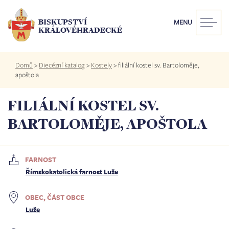
Přejít
k
BISKUPSTVÍ
MENU
hlavnímu
KRÁLOVÉHRADECKÉ
obsahu
Drobečková
Domů
>
Diecézní katalog
>
Kostely
>
filiální kostel sv. Bartoloměje,
navigace
apoštola
FILIÁLNÍ KOSTEL SV.
BARTOLOMĚJE, APOŠTOLA
FARNOST
Římskokatolická farnost Luže
OBEC, ČÁST OBCE
Luže