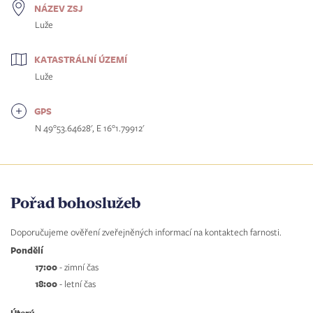
NÁZEV ZSJ
Luže
KATASTRÁLNÍ ÚZEMÍ
Luže
GPS
N 49°53.64628', E 16°1.79912'
Pořad bohoslužeb
Doporučujeme ověření zveřejněných informací na kontaktech farnosti.
Pondělí
17:00
- zimní čas
18:00
- letní čas
Úterý