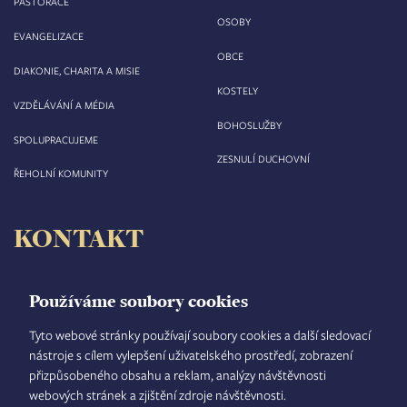
PASTORACE
OSOBY
EVANGELIZACE
OBCE
DIAKONIE, CHARITA A MISIE
KOSTELY
VZDĚLÁVÁNÍ A MÉDIA
BOHOSLUŽBY
SPOLUPRACUJEME
ZESNULÍ DUCHOVNÍ
ŘEHOLNÍ KOMUNITY
KONTAKT
Biskupství královéhradecké
Velké náměstí 35/44
Používáme soubory cookies
500 03 Hradec Králové
tel.: +420 495 063 611
Tyto webové stránky používají soubory cookies a další sledovací
nástroje s cílem vylepšení uživatelského prostředí, zobrazení
IČO: 00 44 51 34
přizpůsobeného obsahu a reklam, analýzy návštěvnosti
DIČ: CZ 00 44 51 34
webových stránek a zjištění zdroje návštěvnosti.
Číslo účtu: 1006010044/5500