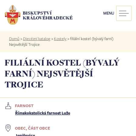
Přejít
k
BISKUPSTVÍ
MENU
hlavnímu
KRÁLOVÉHRADECKÉ
obsahu
Drobečková
Domů
>
Diecézní katalog
>
Kostely
>
filiální kostel (bývalý farní)
navigace
Nejsvětější Trojice
FILIÁLNÍ KOSTEL (BÝVALÝ
FARNÍ) NEJSVĚTĚJŠÍ
TROJICE
FARNOST
Římskokatolická farnost Luže
OBEC, ČÁST OBCE
Jenišovice