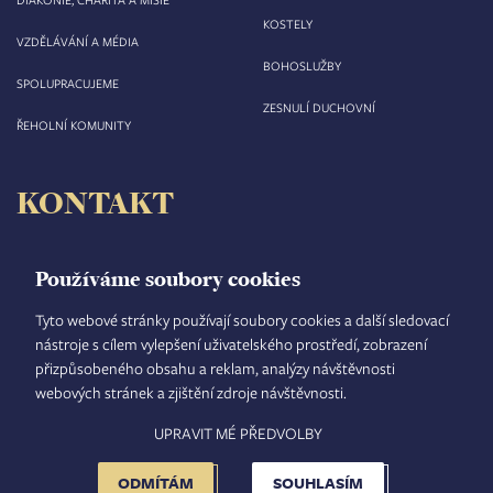
KOSTELY
VZDĚLÁVÁNÍ A MÉDIA
BOHOSLUŽBY
SPOLUPRACUJEME
ZESNULÍ DUCHOVNÍ
ŘEHOLNÍ KOMUNITY
KONTAKT
Biskupství královéhradecké
Velké náměstí 35/44
Používáme soubory cookies
500 03 Hradec Králové
tel.: +420 495 063 611
Tyto webové stránky používají soubory cookies a další sledovací
nástroje s cílem vylepšení uživatelského prostředí, zobrazení
IČO: 00 44 51 34
přizpůsobeného obsahu a reklam, analýzy návštěvnosti
DIČ: CZ 00 44 51 34
webových stránek a zjištění zdroje návštěvnosti.
Číslo účtu: 1006010044/5500
UPRAVIT MÉ PŘEDVOLBY
TISKOVÝ MLUVČÍ
INTRANET
MAPA STRÁNEK
GDPR
VYHLEDÁVÁNÍ
FOOTER
NASTAVENÍ COOKIES
ADMINISTRACE
ODMÍTÁM
SOUHLASÍM