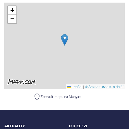
+
−
Leaflet
|
© Seznam.cz a.s. a další
Zobrazit mapu na Mapy.cz
AKTUALITY
O DIECÉZI