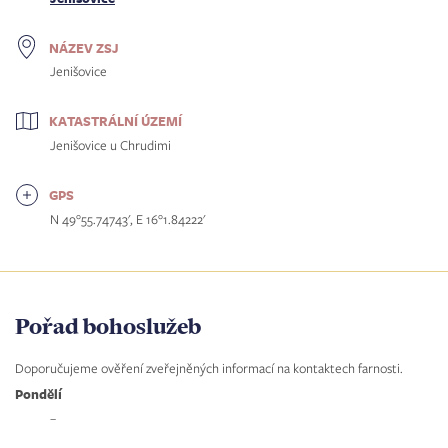
NÁZEV ZSJ
Jenišovice
KATASTRÁLNÍ ÚZEMÍ
Jenišovice u Chrudimi
GPS
N 49°55.74743', E 16°1.84222'
Pořad bohoslužeb
Doporučujeme ověření zveřejněných informací na kontaktech farnosti.
Pondělí
–