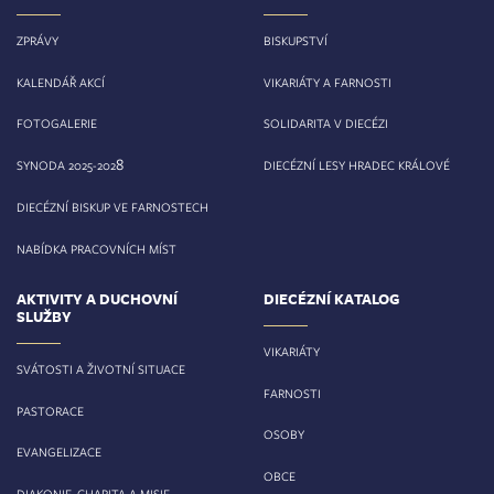
ZPRÁVY
BISKUPSTVÍ
KALENDÁŘ AKCÍ
VIKARIÁTY A FARNOSTI
FOTOGALERIE
SOLIDARITA V DIECÉZI
8
SYNODA 2025-202
DIECÉZNÍ LESY HRADEC KRÁLOVÉ
DIECÉZNÍ BISKUP VE FARNOSTECH
NABÍDKA PRACOVNÍCH MÍST
AKTIVITY A DUCHOVNÍ
DIECÉZNÍ KATALOG
SLUŽBY
VIKARIÁTY
SVÁTOSTI A ŽIVOTNÍ SITUACE
FARNOSTI
PASTORACE
OSOBY
EVANGELIZACE
OBCE
DIAKONIE, CHARITA A MISIE