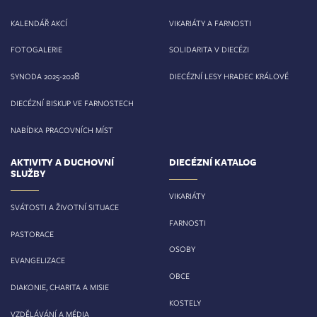
KALENDÁŘ AKCÍ
VIKARIÁTY A FARNOSTI
FOTOGALERIE
SOLIDARITA V DIECÉZI
8
SYNODA 2025-202
DIECÉZNÍ LESY HRADEC KRÁLOVÉ
DIECÉZNÍ BISKUP VE FARNOSTECH
NABÍDKA PRACOVNÍCH MÍST
AKTIVITY A DUCHOVNÍ
DIECÉZNÍ KATALOG
SLUŽBY
VIKARIÁTY
SVÁTOSTI A ŽIVOTNÍ SITUACE
FARNOSTI
PASTORACE
OSOBY
EVANGELIZACE
OBCE
DIAKONIE, CHARITA A MISIE
KOSTELY
VZDĚLÁVÁNÍ A MÉDIA