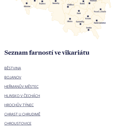
Předhradí
Nasavrky
Skuteč
Bojanov
Včelákov
Běstvina
Proseč u Skutče
Raná
Krouna
Hlinsko
Kameničky
Pustá Kamenice
Svratka
Seznam farností ve vikariátu
BĚSTVINA
BOJANOV
HEŘMANŮV MĚSTEC
HLINSKO V ČECHÁCH
HROCHŮV TÝNEC
CHRAST U CHRUDIMĚ
CHROUSTOVICE