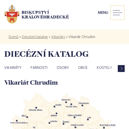
Přejít
k
BISKUPSTVÍ
MENU
hlavnímu
KRÁLOVÉHRADECKÉ
obsahu
Drobečková
Domů
>
Diecézní katalog
>
Vikariáty
>
Vikariát Chrudim
navigace
DIECÉZNÍ KATALOG
VIKARIÁTY
FARNOSTI
OSOBY
OBCE
KOSTELY
ZES
Vikariát Chrudim
Vejvanovice
Chroustovice
Chrudim
Hrochův Týnec
Heřmanův Městec
Chrast u Chrudimě
Slatiňany
Míčov
Luže
Licibořice
Žumberk
Ronov nad Doubravou
Vrbatův Kostelec
Nové Hrady u Skutče
Seč