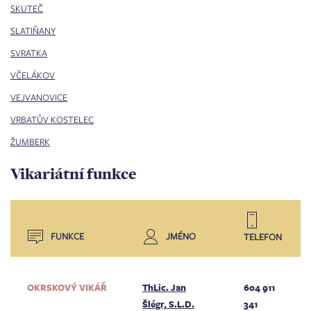
SKUTEČ
SLATIŇANY
SVRATKA
VČELÁKOV
VEJVANOVICE
VRBATŮV KOSTELEC
ŽUMBERK
Vikariátní funkce
FUNKCE
JMÉNO
TELEFON
OKRSKOVÝ VIKÁŘ
ThLic. Jan
604 911
Šlégr, S.L.D.
341