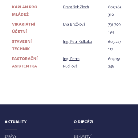
KAPLAN PRO
František Zloch
605 365
MLÁDEŽ
310
VIKARIÁTNÍ
Eva Brožková
731 709
ÚČETNÍ
194
STAVEBNÍ
Ing. Petr Kolbaba
605 227
TECHNIK
117
PASTORAČNÍ
Ing. Petra
605 151
ASISTENTKA
Pudilová
248
AKTUALITY
O DIECÉZI
ZPRÁVY
BISKUPSTVÍ