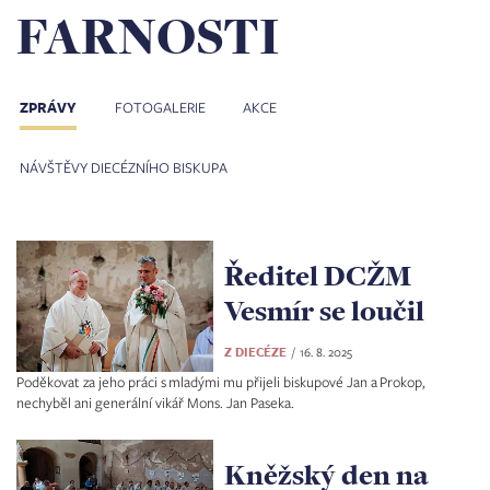
FARNOSTI
ZPRÁVY
FOTOGALERIE
AKCE
NÁVŠTĚVY DIECÉZNÍHO BISKUPA
Ředitel DCŽM
Vesmír se loučil
Z DIECÉZE
16. 8. 2025
Poděkovat za jeho práci s mladými mu přijeli biskupové Jan a Prokop,
nechyběl ani generální vikář Mons. Jan Paseka.
Kněžský den na