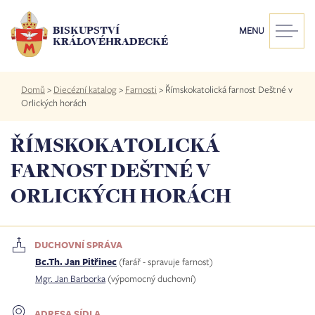
Přejít
k
BISKUPSTVÍ
MENU
hlavnímu
KRÁLOVÉHRADECKÉ
obsahu
Drobečková
Domů
>
Diecézní katalog
>
Farnosti
>
Římskokatolická farnost Deštné v
navigace
Orlických horách
ŘÍMSKOKATOLICKÁ
FARNOST DEŠTNÉ V
ORLICKÝCH HORÁCH
DUCHOVNÍ SPRÁVA
Bc.Th. Jan Pitřinec
(farář - spravuje farnost)
Mgr. Jan Barborka
(výpomocný duchovní)
ADRESA SÍDLA