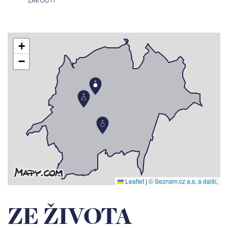
+
−
Leaflet
|
© Seznam.cz a.s. a další
,
ZE ŽIVOTA