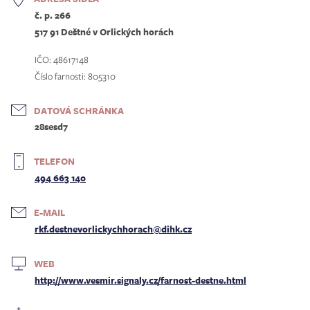
č. p. 266
517 91 Deštné v Orlických horách
IČO: 48617148
Číslo farnosti: 805310
DATOVÁ SCHRÁNKA
28sesd7
TELEFON
494 663 140
E-MAIL
rkf.destnevorlickychhorach@dihk.cz
WEB
http://www.vesmir.signaly.cz/farnost-destne.html