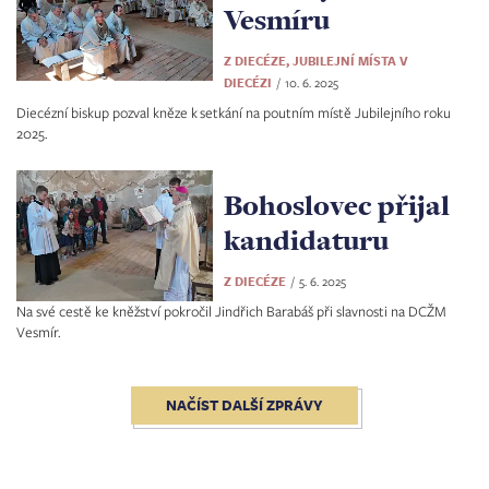
Vesmíru
Z DIECÉZE, JUBILEJNÍ MÍSTA V
DIECÉZI
10. 6. 2025
Diecézní biskup pozval kněze k setkání na poutním místě Jubilejního roku
2025.
Bohoslovec přijal
kandidaturu
Z DIECÉZE
5. 6. 2025
Na své cestě ke kněžství pokročil Jindřich Barabáš při slavnosti na DCŽM
Vesmír.
NAČÍST DALŠÍ ZPRÁVY