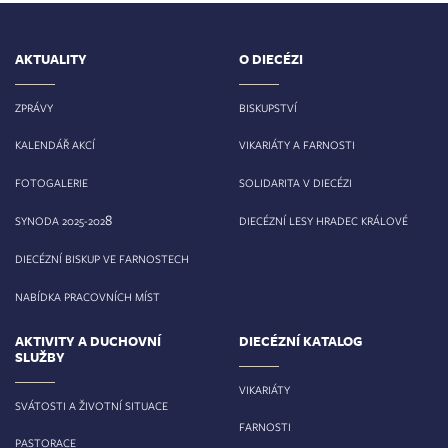
AKTUALITY
O DIECÉZI
ZPRÁVY
BISKUPSTVÍ
KALENDÁŘ AKCÍ
VIKARIÁTY A FARNOSTI
FOTOGALERIE
SOLIDARITA V DIECÉZI
8
SYNODA 2025-202
DIECÉZNÍ LESY HRADEC KRÁLOVÉ
DIECÉZNÍ BISKUP VE FARNOSTECH
NABÍDKA PRACOVNÍCH MÍST
AKTIVITY A DUCHOVNÍ
DIECÉZNÍ KATALOG
SLUŽBY
VIKARIÁTY
SVÁTOSTI A ŽIVOTNÍ SITUACE
FARNOSTI
PASTORACE