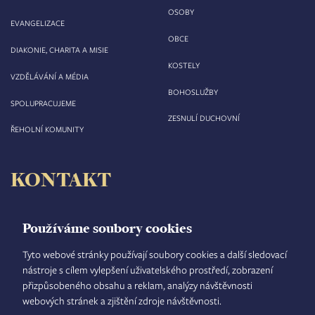
OSOBY
EVANGELIZACE
OBCE
DIAKONIE, CHARITA A MISIE
KOSTELY
VZDĚLÁVÁNÍ A MÉDIA
BOHOSLUŽBY
SPOLUPRACUJEME
ZESNULÍ DUCHOVNÍ
ŘEHOLNÍ KOMUNITY
KONTAKT
Biskupství královéhradecké
Velké náměstí 35/44
Používáme soubory cookies
500 03 Hradec Králové
tel.: +420 495 063 611
Tyto webové stránky používají soubory cookies a další sledovací
nástroje s cílem vylepšení uživatelského prostředí, zobrazení
IČO: 00 44 51 34
přizpůsobeného obsahu a reklam, analýzy návštěvnosti
DIČ: CZ 00 44 51 34
webových stránek a zjištění zdroje návštěvnosti.
Číslo účtu: 1006010044/5500