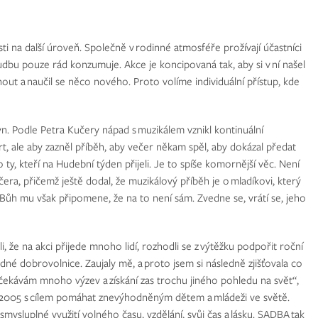
 na další úroveň. Společně v rodinné atmosféře prožívají účastníci
dbu pouze rád konzumuje. Akce je koncipovaná tak, aby si v ní našel
ut a naučil se něco nového. Proto volíme individuální přístup, kde
yn. Podle Petra Kučery nápad s muzikálem vznikl kontinuální
, ale aby zazněl příběh, aby večer někam spěl, aby dokázal předat
 ty, kteří na Hudební týden přijeli. Je to spíše komornější věc. Není
čera, přičemž ještě dodal, že muzikálový příběh je o mladíkovi, který
h mu však připomene, že na to není sám. Zvedne se, vrátí se, jeho
 že na akci přijede mnoho lidí, rozhodli se z výtěžku podpořit roční
dné dobrovolnice. Zaujaly mě, a proto jsem si následně zjišťovala co
Očekávám mnoho výzev a získání zas trochu jiného pohledu na svět“,
ce 2005 s cílem pomáhat znevýhodněným dětem a mládeži ve světě.
 smysluplné využití volného času, vzdělání, svůj čas a lásku. SADBA tak