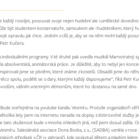
aždý rozvíjet, posouvat svoje nejen hudební ale i umělecké dovednosti
. Může být studentem konzervatoře, samoukem ale i hudebníkem, který hu
t opravdu jak chce. Jedním z cílů je, aby se na něm mohl každý posuno
 Petr Kučera.
s individuálními programy. V té druhé pak uvedla muzikál Marnotratný s
absolventská, animátorská práce. Je důležité, aby to nebyl jen koncert
 Inspirovali jsme se písněmi, které známe z kostelů. Obsadili jsme do něho
 něco spolu, podělit se o dary, kterými každý disponujeme“, říká Petr Ku
 svodům, vášním a temným démonům, které ho dostanou na samé dno. Bů
 Bude zveřejněna na youtube kanálu Vesmíru. Protože organizátoři věřili,
olika lety jsem na internetu narazila na dopisy z dobrovolné služby je
, že tato zkušenost bude v mnoha ohledech jiná, než jsem dosud zažila. 
 Vesmíru. Salesiánská asociace Dona Boska, z. s., (SADBA) vznikla v ro
iánských středisek v ČR i v zahraničí, kde poskytují dětem a mladým lidem