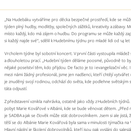
„Na Hudebáku vytváříme pro děcka bezpečné prostředí, kde se může k
týden plný hudby, modlitby, společných zážitků, kreativity a zábavy
místo každý, kdo má zájem o hudbu. Do programu se může každý zapoji
si každý najde své“, sdělil k Hudebnímu týdnu pro mladé lidi od 14 let
Vrcholem týdne byl sobotní koncert. V první části vystoupila mládež 
a dlouholetou prací. „Hudební týden děláme poosmé, původně to byla 
nějaké poselství těm, kdo přijdou. De facto je to i evangelizační věc.
mezi námi žádný profesionál, jsme jen nadšenci, kteří chtějí vytvářet
je znuděný svojí rodinou, odchází do světa, kde podlehne světským
táta odpustí.
Z představení vznikla nahrávka, ostatně jako vždy z Hudebních týdnů.
pobyt Marie Kovářové v Albánii, kde se bude věnovat dětem. „Před něk
je SADBA a jak se člověk může stát dobrovolníkem. Jsem si ale jistá
těší se do Albánie Marie Kovářová byla sama v minulosti týmačka na
Hlavní náplní je školení dobrovolníků, kteří jsou pak vysláni do sales