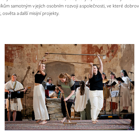
ům samotným v jejich osobním rozvoji a společnosti, ve které dobrovol
 osvěta a další misijní projekty.