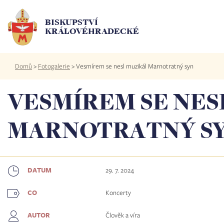
Přejít
k
BISKUPSTVÍ
hlavnímu
KRÁLOVÉHRADECKÉ
obsahu
Drobečková
Domů
>
Fotogalerie
>
Vesmírem se nesl muzikál Marnotratný syn
navigace
VESMÍREM SE NES
MARNOTRATNÝ S
29. 7. 2024
DATUM
Koncerty
CO
Člověk a víra
AUTOR