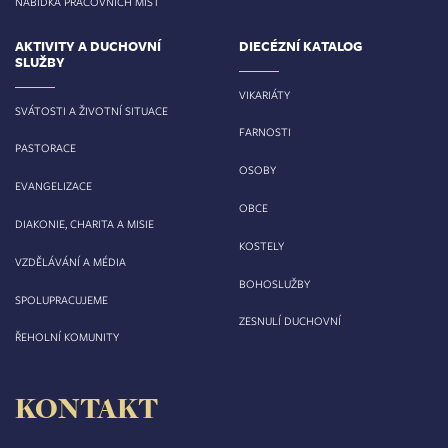
NABÍDKA PRACOVNÍCH MÍST
AKTIVITY A DUCHOVNÍ
DIECÉZNÍ KATALOG
SLUŽBY
VIKARIÁTY
SVÁTOSTI A ŽIVOTNÍ SITUACE
FARNOSTI
PASTORACE
OSOBY
EVANGELIZACE
OBCE
DIAKONIE, CHARITA A MISIE
KOSTELY
VZDĚLÁVÁNÍ A MÉDIA
BOHOSLUŽBY
SPOLUPRACUJEME
ZESNULÍ DUCHOVNÍ
ŘEHOLNÍ KOMUNITY
KONTAKT
Biskupství královéhradecké