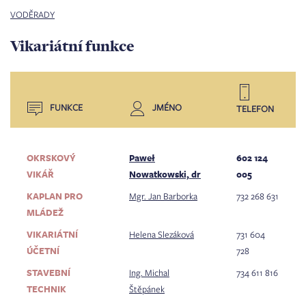
VODĚRADY
Vikariátní funkce
FUNKCE
JMÉNO
TELEFON
OKRSKOVÝ
Paweł
602 124
VIKÁŘ
Nowatkowski, dr
005
KAPLAN PRO
Mgr. Jan Barborka
732 268 631
MLÁDEŽ
VIKARIÁTNÍ
Helena Slezáková
731 604
ÚČETNÍ
728
STAVEBNÍ
Ing. Michal
734 611 816
TECHNIK
Štěpánek