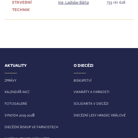
STAVEBNÍ
Ing. Ladislav Bárta
733 161 628
TECHNIK
AKTUALITY
O DIECÉZI
ZPRÁVY
BISKUPSTVÍ
KALENDÁŘ AKCÍ
VIKARIÁTY A FARNOSTI
FOTOGALERIE
SOLIDARITA V DIECÉZI
8
SYNODA 2025-202
DIECÉZNÍ LESY HRADEC KRÁLOVÉ
DIECÉZNÍ BISKUP VE FARNOSTECH