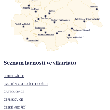
Neratov
Přepychy
Voděrady
Solnice
Černíkovice
Rokytnice v Orlických horách
Rychnov nad Kněžnou
Lično
Týniště nad Orlicí
Častolovice
Slatina nad Zdobnicí
Vamberk
Kostelec nad Orlicí
Rybná nad Zdobnicí
Borohrádek
Seznam farností ve vikariátu
BOROHRÁDEK
BYSTRÉ V ORLICKÝCH HORÁCH
ČASTOLOVICE
ČERNÍKOVICE
ČESKÉ MEZIŘÍČÍ