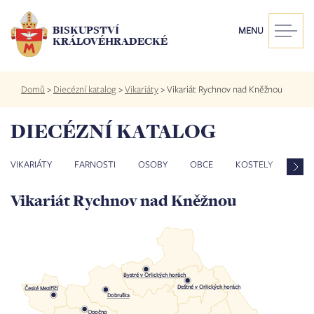
Přejít
k
BISKUPSTVÍ
MENU
hlavnímu
KRÁLOVÉHRADECKÉ
obsahu
Drobečková
Domů
>
Diecézní katalog
>
Vikariáty
>
Vikariát Rychnov nad Kněžnou
navigace
DIECÉZNÍ KATALOG
VIKARIÁTY
FARNOSTI
OSOBY
OBCE
KOSTELY
ZES
Vikariát Rychnov nad Kněžnou
Bystré v Orlických horách
Deštné v Orlických horách
České Meziříčí
Dobruška
Opočno