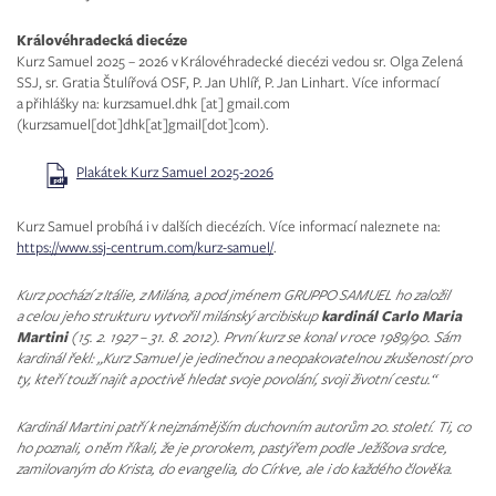
Královéhradecká diecéze
Kurz Samuel 2025 – 2026 v Královéhradecké diecézi vedou sr. Olga Zelená
SSJ, sr. Gratia Štulířová OSF, P. Jan Uhlíř, P. Jan Linhart. Více informací
a přihlášky na:
kurzsamuel.dhk
[at]
gmail.com
(kurzsamuel[dot]dhk[at]gmail[dot]com)
.
Plakátek Kurz Samuel 2025-2026
Kurz Samuel probíhá i v dalších diecézích. Více informací naleznete na:
https://www.ssj-centrum.com/kurz-samuel/
.
Kurz pochází z Itálie, z Milána, a pod jménem GRUPPO SAMUEL ho založil
kardinál Carlo Maria
a celou jeho strukturu vytvořil milánský arcibiskup
Martini
(15. 2. 1927 – 31. 8. 2012). První kurz se konal v roce 1989/90. Sám
kardinál řekl: „Kurz Samuel je jedinečnou a neopakovatelnou zkušeností pro
ty, kteří touží najít a poctivě hledat svoje povolání, svoji životní cestu.“
Kardinál Martini patří k nejznámějším duchovním autorům 20. století. Ti, co
ho poznali, o něm říkali, že je prorokem, pastýřem podle Ježíšova srdce,
zamilovaným do Krista, do evangelia, do Církve, ale i do každého člověka.