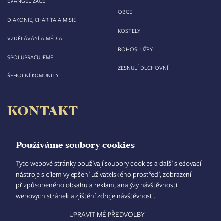
EVANGELIZACE
OBCE
DIAKONIE, CHARITA A MISIE
KOSTELY
VZDĚLÁVÁNÍ A MÉDIA
BOHOSLUŽBY
SPOLUPRACUJEME
ZESNULÍ DUCHOVNÍ
ŘEHOLNÍ KOMUNITY
KONTAKT
Biskupství královéhradecké
Velké náměstí 35/44
Používáme soubory cookies
500 03 Hradec Králové
tel.: +420 495 063 611
Tyto webové stránky používají soubory cookies a další sledovací
nástroje s cílem vylepšení uživatelského prostředí, zobrazení
IČO: 00 44 51 34
přizpůsobeného obsahu a reklam, analýzy návštěvnosti
DIČ: CZ 00 44 51 34
webových stránek a zjištění zdroje návštěvnosti.
Číslo účtu: 1006010044/5500
UPRAVIT MÉ PŘEDVOLBY
TISKOVÝ MLUVČÍ
INTRANET
MAPA STRÁNEK
GDPR
VYHLEDÁVÁNÍ