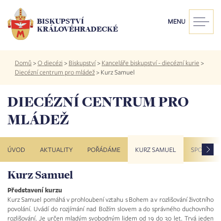
Přejít
k
BISKUPSTVÍ
MENU
hlavnímu
KRÁLOVÉHRADECKÉ
obsahu
Drobečková
Domů
>
O diecézi
>
Biskupství
>
Kanceláře biskupství - diecézní kurie
>
navigace
Diecézní centrum pro mládež
>
Kurz Samuel
DIECÉZNÍ CENTRUM PRO
MLÁDEŽ
ÚVOD
AKTUALITY
POŘÁDÁME
KURZ SAMUEL
SPOLUPR
Kurz Samuel
HISTORIE
PRACOVNÍCI DCM – HISTORIE
HOLUB EVŽEN
ANIMÁTORSKÝ KURZ
DIECÉZNÍ SETKÁNÍ MLÁDEŽE
DIECÉZNÍ FÓRUM MLÁDEŽE
SYNODA MLADÝCH
BIŘMOVANCI
VÝLET 22+
PROTI ŠNEKŮM
SUMMERDANCE
VIKARIÁTN
MINISTAR
TMM 2022
TMM 202
TMM 202
TMM 202
Představení kurzu
Kurz Samuel pomáhá v prohloubení vztahu s Bohem a v rozlišování životního
povolání. Uvádí do rozjímání nad Božím slovem a do správného duchovního
rozlišování. Je určen mladým svobodným lidem od 19 do 30 let. Trvá jeden