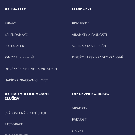
AKTUALITY
O DIECÉZI
ZPRÁVY
BISKUPSTVÍ
KALENDÁŘ AKCÍ
VIKARIÁTY A FARNOSTI
FOTOGALERIE
SOLIDARITA V DIECÉZI
8
SYNODA 2025-202
DIECÉZNÍ LESY HRADEC KRÁLOVÉ
DIECÉZNÍ BISKUP VE FARNOSTECH
NABÍDKA PRACOVNÍCH MÍST
AKTIVITY A DUCHOVNÍ
DIECÉZNÍ KATALOG
SLUŽBY
VIKARIÁTY
SVÁTOSTI A ŽIVOTNÍ SITUACE
FARNOSTI
PASTORACE
OSOBY