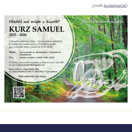
(podle
kurzsamuel.sk
)