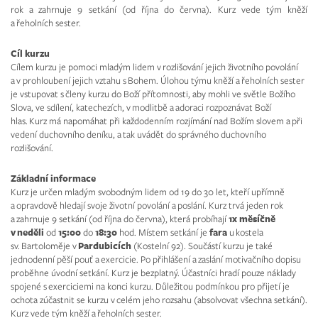
rok a zahrnuje 9 setkání (od října do června). Kurz vede tým kněží
a řeholních sester.
Cíl kurzu
Cílem kurzu je pomoci mladým lidem v rozlišování jejich životního povolání
a v prohloubení jejich vztahu s Bohem. Úlohou týmu kněží a řeholních sester
je vstupovat s členy kurzu do Boží přítomnosti, aby mohli ve světle Božího
Slova, ve sdílení, katechezích, v modlitbě a adoraci rozpoznávat Boží
hlas. Kurz má napomáhat při každodenním rozjímání nad Božím slovem a při
vedení duchovního deníku, a tak uvádět do správného duchovního
rozlišování.
Základní informace
Kurz je určen mladým svobodným lidem od 19 do 30 let, kteří upřímně
a opravdově hledají svoje životní povolání a poslání. Kurz trvá jeden rok
a zahrnuje 9 setkání (od října do června), která probíhají
1x měsíčně
v neděli
od
15:00
do
18:30
hod. Místem setkání je
fara
u kostela
sv. Bartoloměje v
Pardubicích
(Kostelní 92). Součástí kurzu je také
jednodenní pěší pouť a exercicie. Po přihlášení a zaslání motivačního dopisu
proběhne úvodní setkání. Kurz je bezplatný. Účastníci hradí pouze náklady
spojené s exerciciemi na konci kurzu. Důležitou podmínkou pro přijetí je
ochota zúčastnit se kurzu v celém jeho rozsahu (absolvovat všechna setkání).
Kurz vede tým kněží a řeholních sester.