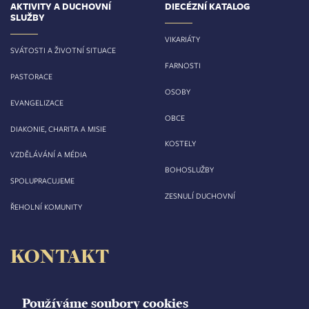
AKTIVITY A DUCHOVNÍ
DIECÉZNÍ KATALOG
SLUŽBY
VIKARIÁTY
SVÁTOSTI A ŽIVOTNÍ SITUACE
FARNOSTI
PASTORACE
OSOBY
EVANGELIZACE
OBCE
DIAKONIE, CHARITA A MISIE
KOSTELY
VZDĚLÁVÁNÍ A MÉDIA
BOHOSLUŽBY
SPOLUPRACUJEME
ZESNULÍ DUCHOVNÍ
ŘEHOLNÍ KOMUNITY
KONTAKT
Biskupství královéhradecké
Velké náměstí 35/44
Používáme soubory cookies