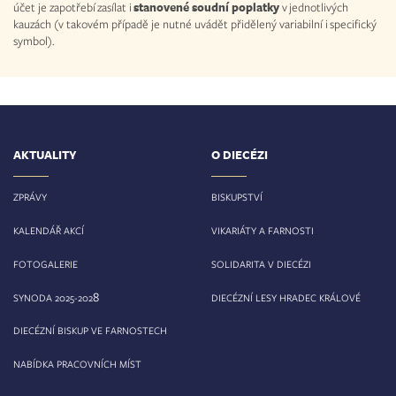
účet je zapotřebí zasílat i
stanovené soudní poplatky
v jednotlivých
kauzách (v takovém případě je nutné uvádět přidělený variabilní i specifický
symbol).
AKTUALITY
O DIECÉZI
ZPRÁVY
BISKUPSTVÍ
KALENDÁŘ AKCÍ
VIKARIÁTY A FARNOSTI
FOTOGALERIE
SOLIDARITA V DIECÉZI
8
SYNODA 2025-202
DIECÉZNÍ LESY HRADEC KRÁLOVÉ
DIECÉZNÍ BISKUP VE FARNOSTECH
NABÍDKA PRACOVNÍCH MÍST