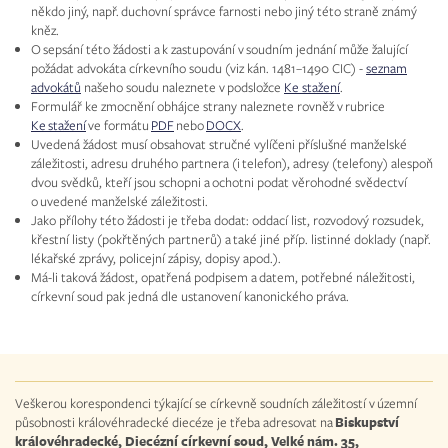
někdo jiný, např. duchovní správce farnosti nebo jiný této straně známý
kněz.
O sepsání této žádosti a k zastupování v soudním jednání může žalující
požádat advokáta církevního soudu (viz kán. 1481–1490 CIC) -
seznam
advokátů
našeho soudu naleznete v podsložce
Ke stažení
.
Formulář ke zmocnění obhájce strany naleznete rovněž v rubrice
Ke stažení
ve formátu
PDF
nebo
DOCX
.
Uvedená žádost musí obsahovat stručné vylíčeni příslušné manželské
záležitosti, adresu druhého partnera (i telefon), adresy (telefony) alespoň
dvou svědků, kteří jsou schopni a ochotni podat věrohodné svědectví
o uvedené manželské záležitosti.
Jako přílohy této žádosti je třeba dodat: oddací list, rozvodový rozsudek,
křestní listy (pokřtěných partnerů) a také jiné příp. listinné doklady (např.
lékařské zprávy, policejní zápisy, dopisy apod.).
Má-li taková žádost, opatřená podpisem a datem, potřebné náležitosti,
církevní soud pak jedná dle ustanovení kanonického práva.
Veškerou korespondenci týkající se církevně soudních záležitostí v územní
působnosti královéhradecké diecéze je třeba adresovat na
Biskupství
královéhradecké, Diecézní církevní soud, Velké nám. 35,