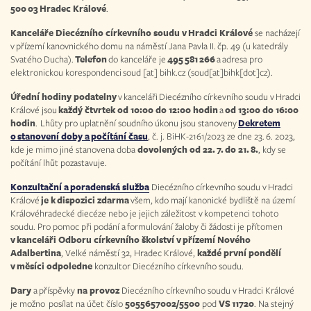
500 03 Hradec Králové
.
Kanceláře Diecézního církevního soudu v Hradci Králové
se nacházejí
v přízemí kanovnického domu na náměstí Jana Pavla II. čp. 49 (u katedrály
Svatého Ducha).
Telefon
do kanceláře je
495 581 266
a adresa pro
elektronickou korespondenci
soud
[at]
bihk.cz
(soud[at]bihk[dot]cz)
.
Úřední hodiny podatelny
v kanceláři Diecézního církevního soudu v Hradci
Králové jsou
každý čtvrtek od 10:00 do 12:00 hodin
a
od 13:00 do 16:00
hodin
. Lhůty pro uplatnění soudního úkonu jsou stanoveny
Dekretem
o stanovení doby a počítání času
, č. j. BiHK-2161/2023 ze dne 23. 6. 2023,
kde je mimo jiné stanovena doba
dovolených od 22. 7. do 21. 8.
, kdy se
počítání lhůt pozastavuje.
Konzultační a poradenská služba
Diecézního církevního soudu v Hradci
Králové
je k dispozici zdarma
všem, kdo mají kanonické bydliště na území
Královéhradecké diecéze nebo je jejich záležitost v kompetenci tohoto
soudu. Pro pomoc při podání a formulování žaloby či žádosti je přítomen
v kanceláři Odboru církevního školství v přízemí Nového
Adalbertina
, Velké náměstí 32, Hradec Králové,
každé první pondělí
v měsíci odpoledne
konzultor Diecézního církevního soudu.
Dary
a příspěvky
na provoz
Diecézního církevního soudu v Hradci Králové
je možno posílat na účet číslo
5055657002/5500
pod
VS 11720
. Na stejný