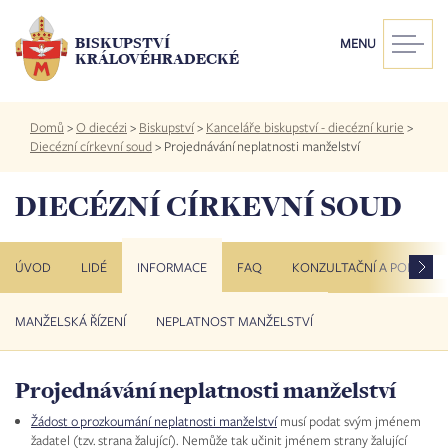
Přejít
k
BISKUPSTVÍ
MENU
hlavnímu
KRÁLOVÉHRADECKÉ
obsahu
Drobečková
Domů
>
O diecézi
>
Biskupství
>
Kanceláře biskupství - diecézní kurie
>
navigace
Diecézní církevní soud
>
Projednávání neplatnosti manželství
DIECÉZNÍ CÍRKEVNÍ SOUD
ÚVOD
LIDÉ
INFORMACE
FAQ
KONZULTAČNÍ A PORADEN
MANŽELSKÁ ŘÍZENÍ
NEPLATNOST MANŽELSTVÍ
MANŽELSKÁ ŘÍZENÍ
NEPLATNOST MANŽELSTVÍ
Projednávání neplatnosti manželství
Žádost o prozkoumání neplatnosti manželství
musí podat svým jménem
žadatel (tzv. strana žalující). Nemůže tak učinit jménem strany žalující