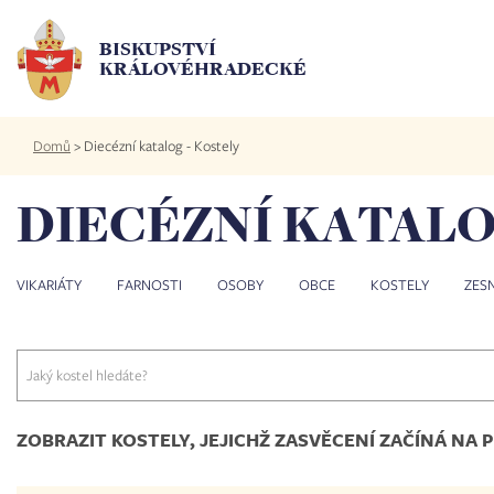
Přejít
k
BISKUPSTVÍ
hlavnímu
KRÁLOVÉHRADECKÉ
obsahu
Drobečková
Domů
>
Diecézní katalog - Kostely
navigace
DIECÉZNÍ KATALO
VIKARIÁTY
FARNOSTI
OSOBY
OBCE
KOSTELY
ZES
ZOBRAZIT KOSTELY, JEJICHŽ ZASVĚCENÍ ZAČÍNÁ NA 