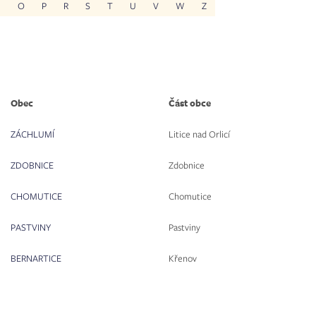
N
O
P
R
S
T
U
V
W
Z
Obec
Část obce
ZÁCHLUMÍ
Litice nad Orlicí
ZDOBNICE
Zdobnice
CHOMUTICE
Chomutice
PASTVINY
Pastviny
BERNARTICE
Křenov