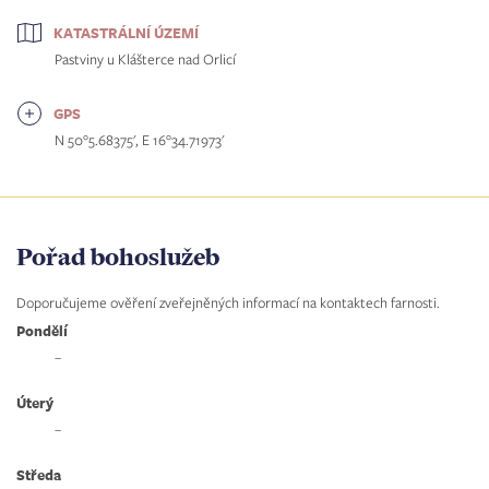
KATASTRÁLNÍ ÚZEMÍ
Pastviny u Klášterce nad Orlicí
GPS
N 50°5.68375', E 16°34.71973'
Pořad bohoslužeb
Doporučujeme ověření zveřejněných informací na kontaktech farnosti.
Pondělí
–
Úterý
–
Středa