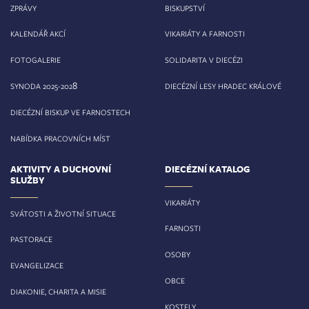
ZPRÁVY
BISKUPSTVÍ
KALENDÁŘ AKCÍ
VIKARIÁTY A FARNOSTI
FOTOGALERIE
SOLIDARITA V DIECÉZI
8
SYNODA 2025-202
DIECÉZNÍ LESY HRADEC KRÁLOVÉ
DIECÉZNÍ BISKUP VE FARNOSTECH
NABÍDKA PRACOVNÍCH MÍST
AKTIVITY A DUCHOVNÍ
DIECÉZNÍ KATALOG
SLUŽBY
VIKARIÁTY
SVÁTOSTI A ŽIVOTNÍ SITUACE
FARNOSTI
PASTORACE
OSOBY
EVANGELIZACE
OBCE
DIAKONIE, CHARITA A MISIE
KOSTELY