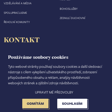
VZDĚLÁVÁNÍ A MÉDIA
BOHOSLUŽBY
SPOLUPRACUJEME
ZESNULÍ DUCHOVNÍ
ŘEHOLNÍ KOMUNITY
KONTAKT
Biskupství královéhradecké
Velké náměstí 35/44
Používáme soubory cookies
500 03 Hradec Králové
tel.: +420 495 063 611
Tyto webové stránky používají soubory cookies a další sledovací
nástroje s cílem vylepšení uživatelského prostředí, zobrazení
IČO: 00 44 51 34
přizpůsobeného obsahu a reklam, analýzy návštěvnosti
DIČ: CZ 00 44 51 34
webových stránek a zjištění zdroje návštěvnosti.
Číslo účtu: 1006010044/5500
UPRAVIT MÉ PŘEDVOLBY
TISKOVÝ MLUVČÍ
INTRANET
MAPA STRÁNEK
GDPR
VYHLEDÁVÁNÍ
FOOTER
NASTAVENÍ COOKIES
ADMINISTRACE
ODMÍTÁM
SOUHLASÍM
MENU