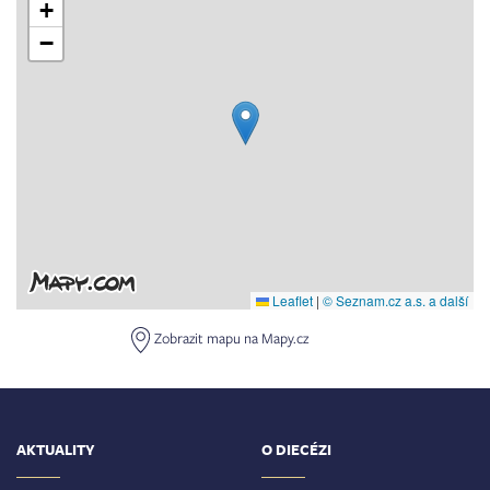
+
−
Leaflet
|
© Seznam.cz a.s. a další
Zobrazit mapu na Mapy.cz
AKTUALITY
O DIECÉZI