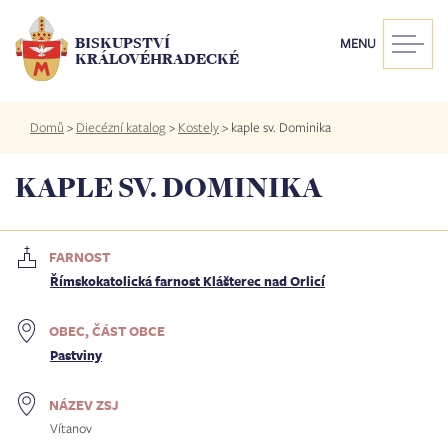
Přejít
k
BISKUPSTVÍ
MENU
hlavnímu
KRÁLOVÉHRADECKÉ
obsahu
Drobečková
Domů
>
Diecézní katalog
>
Kostely
>
kaple sv. Dominika
navigace
KAPLE SV. DOMINIKA
FARNOST
Římskokatolická farnost Klášterec nad Orlicí
OBEC, ČÁST OBCE
Pastviny
NÁZEV ZSJ
Vítanov