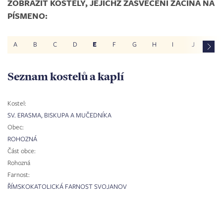
ZOBRAZIT KOSTELY, JEJICHŽ ZASVĚCENÍ ZAČÍNÁ NA
PÍSMENO:
A
B
C
D
E
F
G
H
I
J
K
Seznam kostelů a kaplí
Kostel:
SV. ERASMA, BISKUPA A MUČEDNÍKA
Obec:
ROHOZNÁ
Část obce:
Rohozná
Farnost:
ŘÍMSKOKATOLICKÁ FARNOST SVOJANOV