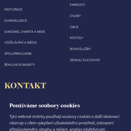
FARNOSTI
PASTORACE
OSOBY
EVANGELIZACE
OBCE
DIAKONIE, CHARITA A MISIE
KOSTELY
VZDĚLÁVÁNÍ A MÉDIA
BOHOSLUŽBY
SPOLUPRACUJEME
ZESNULÍ DUCHOVNÍ
ŘEHOLNÍ KOMUNITY
KONTAKT
Biskupství královéhradecké
Velké náměstí 35/44
Používáme soubory cookies
500 03 Hradec Králové
tel.: +420 495 063 611
Tyto webové stránky používají soubory cookies a další sledovací
nástroje s cílem vylepšení uživatelského prostředí, zobrazení
IČO: 00 44 51 34
přizpůsobeného obsahu a reklam, analýzy návštěvnosti
DIČ: CZ 00 44 51 34