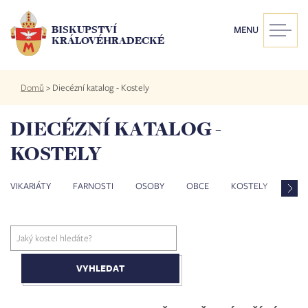
Přejít
k
BISKUPSTVÍ
MENU
hlavnímu
KRÁLOVÉHRADECKÉ
obsahu
Drobečková
Domů
>
Diecézní katalog - Kostely
navigace
DIECÉZNÍ KATALOG -
KOSTELY
VIKARIÁTY
FARNOSTI
OSOBY
OBCE
KOSTELY
ZES