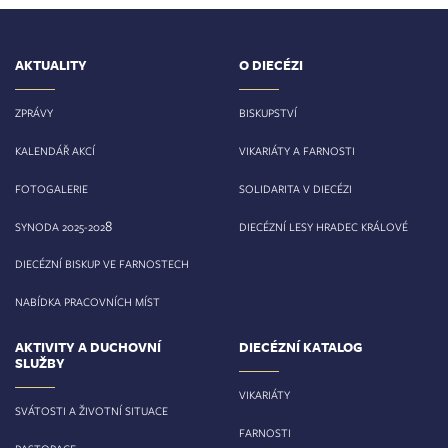
AKTUALITY
O DIECÉZI
ZPRÁVY
BISKUPSTVÍ
KALENDÁŘ AKCÍ
VIKARIÁTY A FARNOSTI
FOTOGALERIE
SOLIDARITA V DIECÉZI
8
SYNODA 2025-202
DIECÉZNÍ LESY HRADEC KRÁLOVÉ
DIECÉZNÍ BISKUP VE FARNOSTECH
NABÍDKA PRACOVNÍCH MÍST
AKTIVITY A DUCHOVNÍ
DIECÉZNÍ KATALOG
SLUŽBY
VIKARIÁTY
SVÁTOSTI A ŽIVOTNÍ SITUACE
FARNOSTI