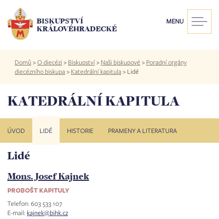
Přejít
k
BISKUPSTVÍ
MENU
hlavnímu
KRÁLOVÉHRADECKÉ
obsahu
Drobečková
Domů
>
O diecézi
>
Biskupství
>
Naši biskupové
>
Poradní orgány
navigace
diecézního biskupa
>
Katedrální kapitula
>
Lidé
KATEDRÁLNÍ KAPITULA
ÚVOD
LIDÉ
HISTORIE
PRAMENY A LITERATURA
Lidé
Mons. Josef Kajnek
PROBOŠT KAPITULY
Telefon: 603 533 107
E-mail:
kajnek@bihk.cz