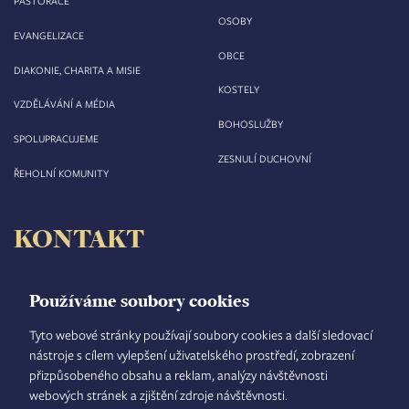
PASTORACE
OSOBY
EVANGELIZACE
OBCE
DIAKONIE, CHARITA A MISIE
KOSTELY
VZDĚLÁVÁNÍ A MÉDIA
BOHOSLUŽBY
SPOLUPRACUJEME
ZESNULÍ DUCHOVNÍ
ŘEHOLNÍ KOMUNITY
KONTAKT
Biskupství královéhradecké
Velké náměstí 35/44
Používáme soubory cookies
500 03 Hradec Králové
tel.: +420 495 063 611
Tyto webové stránky používají soubory cookies a další sledovací
nástroje s cílem vylepšení uživatelského prostředí, zobrazení
IČO: 00 44 51 34
přizpůsobeného obsahu a reklam, analýzy návštěvnosti
DIČ: CZ 00 44 51 34
webových stránek a zjištění zdroje návštěvnosti.
Číslo účtu: 1006010044/5500