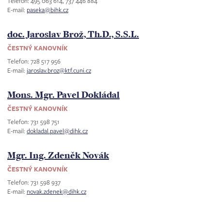
Telefon: 495 063 614, 737 446 884
E-mail:
paseka@bihk.cz
doc. Jaroslav Brož, Th.D., S.S.L.
ČESTNÝ KANOVNÍK
Telefon: 728 517 956
E-mail:
jaroslav.broz@ktf.cuni.cz
Mons. Mgr. Pavel Dokládal
ČESTNÝ KANOVNÍK
Telefon: 731 598 751
E-mail:
dokladal.pavel@dihk.cz
Mgr. Ing. Zdeněk Novák
ČESTNÝ KANOVNÍK
Telefon: 731 598 937
E-mail:
novak.zdenek@dihk.cz