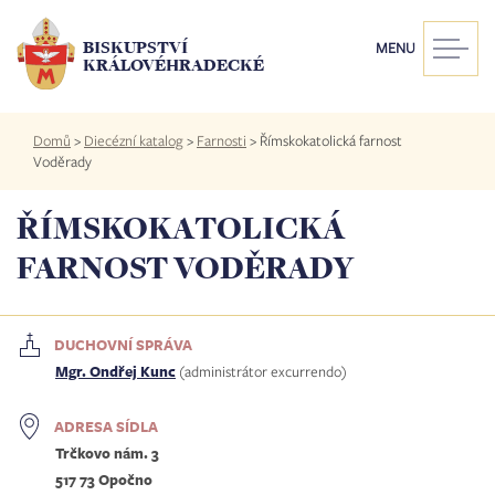
Přejít
k
BISKUPSTVÍ
MENU
hlavnímu
KRÁLOVÉHRADECKÉ
obsahu
Drobečková
Domů
>
Diecézní katalog
>
Farnosti
>
Římskokatolická farnost
navigace
Voděrady
ŘÍMSKOKATOLICKÁ
FARNOST VODĚRADY
DUCHOVNÍ SPRÁVA
Mgr. Ondřej Kunc
(administrátor excurrendo)
ADRESA SÍDLA
Trčkovo nám. 3
517 73 Opočno