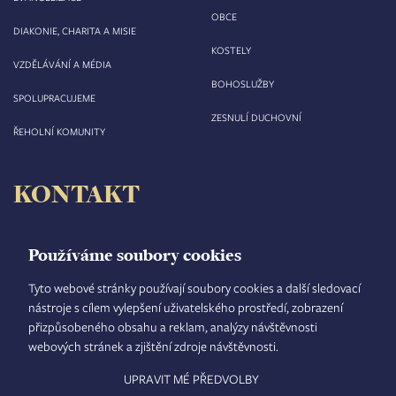
OBCE
DIAKONIE, CHARITA A MISIE
KOSTELY
VZDĚLÁVÁNÍ A MÉDIA
BOHOSLUŽBY
SPOLUPRACUJEME
ZESNULÍ DUCHOVNÍ
ŘEHOLNÍ KOMUNITY
KONTAKT
Biskupství královéhradecké
Velké náměstí 35/44
Používáme soubory cookies
500 03 Hradec Králové
tel.: +420 495 063 611
Tyto webové stránky používají soubory cookies a další sledovací
nástroje s cílem vylepšení uživatelského prostředí, zobrazení
IČO: 00 44 51 34
přizpůsobeného obsahu a reklam, analýzy návštěvnosti
DIČ: CZ 00 44 51 34
webových stránek a zjištění zdroje návštěvnosti.
Číslo účtu: 1006010044/5500
UPRAVIT MÉ PŘEDVOLBY
TISKOVÝ MLUVČÍ
INTRANET
MAPA STRÁNEK
GDPR
VYHLEDÁVÁNÍ