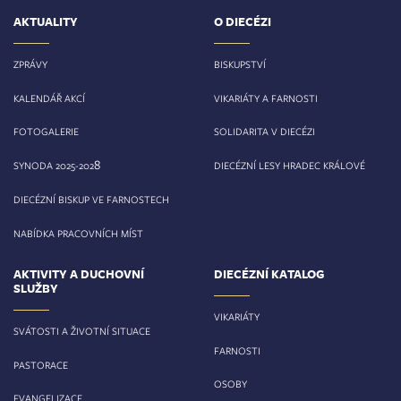
AKTUALITY
O DIECÉZI
ZPRÁVY
BISKUPSTVÍ
KALENDÁŘ AKCÍ
VIKARIÁTY A FARNOSTI
FOTOGALERIE
SOLIDARITA V DIECÉZI
8
SYNODA 2025-202
DIECÉZNÍ LESY HRADEC KRÁLOVÉ
DIECÉZNÍ BISKUP VE FARNOSTECH
NABÍDKA PRACOVNÍCH MÍST
AKTIVITY A DUCHOVNÍ
DIECÉZNÍ KATALOG
SLUŽBY
VIKARIÁTY
SVÁTOSTI A ŽIVOTNÍ SITUACE
FARNOSTI
PASTORACE
OSOBY
EVANGELIZACE