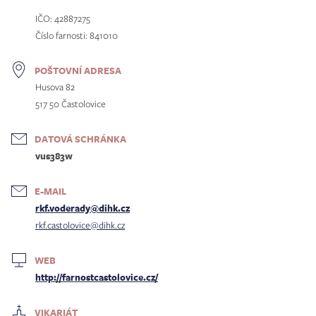
IČO: 42887275
Číslo farnosti: 841010
POŠTOVNÍ ADRESA
Husova 82
517 50 Častolovice
DATOVÁ SCHRÁNKA
vus383w
E-MAIL
rkf.voderady@dihk.cz
rkf.castolovice@dihk.cz
WEB
http://farnostcastolovice.cz/
VIKARIÁT