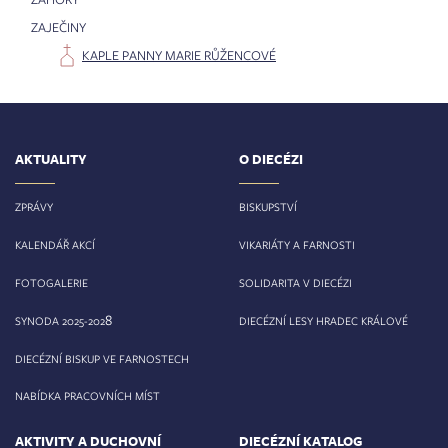
ZAJEČINY
KAPLE PANNY MARIE RŮŽENCOVÉ
AKTUALITY
O DIECÉZI
ZPRÁVY
BISKUPSTVÍ
KALENDÁŘ AKCÍ
VIKARIÁTY A FARNOSTI
FOTOGALERIE
SOLIDARITA V DIECÉZI
8
SYNODA 2025-202
DIECÉZNÍ LESY HRADEC KRÁLOVÉ
DIECÉZNÍ BISKUP VE FARNOSTECH
NABÍDKA PRACOVNÍCH MÍST
AKTIVITY A DUCHOVNÍ
DIECÉZNÍ KATALOG