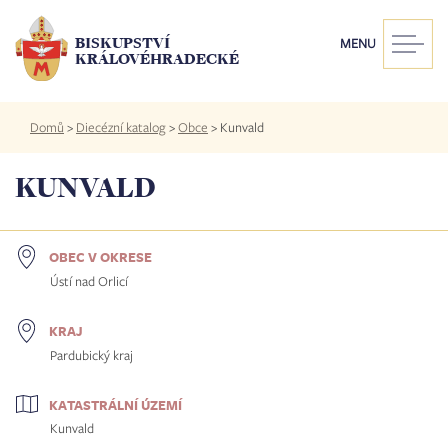
Přejít
k
BISKUPSTVÍ
MENU
hlavnímu
KRÁLOVÉHRADECKÉ
obsahu
Drobečková
Domů
>
Diecézní katalog
>
Obce
>
Kunvald
navigace
KUNVALD
OBEC V OKRESE
Ústí nad Orlicí
KRAJ
Pardubický kraj
KATASTRÁLNÍ ÚZEMÍ
Kunvald