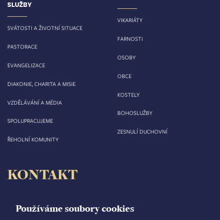
SLUŽBY
VIKARIÁTY
SVÁTOSTI A ŽIVOTNÍ SITUACE
FARNOSTI
PASTORACE
OSOBY
EVANGELIZACE
OBCE
DIAKONIE, CHARITA A MISIE
KOSTELY
VZDĚLÁVÁNÍ A MÉDIA
BOHOSLUŽBY
SPOLUPRACUJEME
ZESNULÍ DUCHOVNÍ
ŘEHOLNÍ KOMUNITY
KONTAKT
Biskupství královéhradecké
Velké náměstí 35/44
Používáme soubory cookies
500 03 Hradec Králové