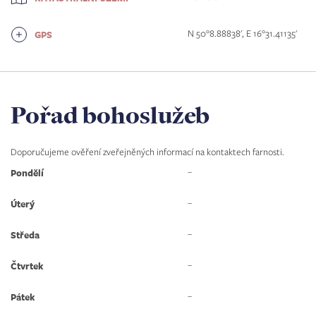
N 50°8.88838', E 16°31.41135'
GPS
Pořad bohoslužeb
Doporučujeme ověření zveřejněných informací na kontaktech farnosti.
–
Pondělí
–
Úterý
–
Středa
–
Čtvrtek
–
Pátek