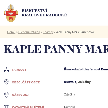
Přejít
k
BISKUPSTVÍ
hlavnímu
KRÁLOVÉHRADECKÉ
obsahu
Drobečková
Domů
>
Diecézní katalog
>
Kostely
>
kaple Panny Marie Růžencové
navigace
KAPLE PANNY MA
Římskokatolická farnost Kun
FARNOST
Kunvald
, Zaječiny
OBEC, ČÁST OBCE
Zaječiny
NÁZEV ZSJ
Kunvald
KATASTRÁLNÍ ÚZEMÍ