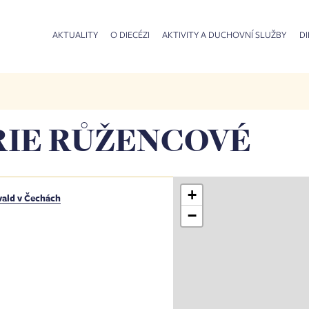
AKTUALITY
O DIECÉZI
AKTIVITY A DUCHOVNÍ SLUŽBY
DI
RIE RŮŽENCOVÉ
+
vald v Čechách
−