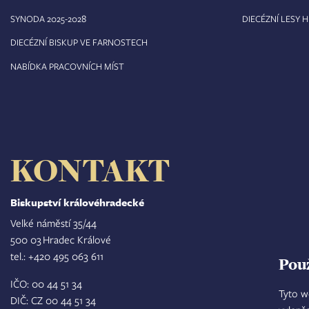
8
SYNODA 2025-202
DIECÉZNÍ LESY 
DIECÉZNÍ BISKUP VE FARNOSTECH
NABÍDKA PRACOVNÍCH MÍST
KONTAKT
Biskupství královéhradecké
Velké náměstí 35/44
500 03 Hradec Králové
tel.: +420 495 063 611
Pou
IČO: 00 44 51 34
Tyto w
DIČ: CZ 00 44 51 34