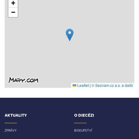
+
−
Leaflet
|
© Seznam.cz a.s. a další
AKTUALITY
O DIECÉZI
ZPRÁVY
BISKUPSTVÍ