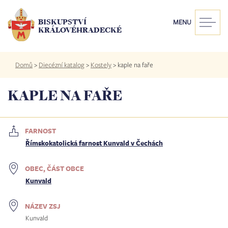
Přejít
k
BISKUPSTVÍ
MENU
hlavnímu
KRÁLOVÉHRADECKÉ
obsahu
Drobečková
Domů
>
Diecézní katalog
>
Kostely
>
kaple na faře
navigace
KAPLE NA FAŘE
FARNOST
Římskokatolická farnost Kunvald v Čechách
OBEC, ČÁST OBCE
Kunvald
NÁZEV ZSJ
Kunvald