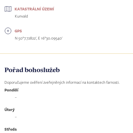
KATASTRÁLNÍ ÚZEMÍ
Kunvald
GPS
N 50°7.72822', E 16°30.09540'
Pořad bohoslužeb
Doporučujeme ověření zveřejněných informací na kontaktech farnosti.
Pondělí
–
Úterý
–
Středa