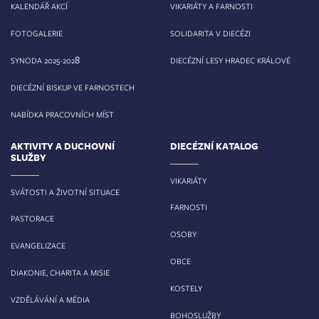
KALENDÁŘ AKCÍ
VIKARIÁTY A FARNOSTI
FOTOGALERIE
SOLIDARITA V DIECÉZI
8
SYNODA 2025-202
DIECÉZNÍ LESY HRADEC KRÁLOVÉ
DIECÉZNÍ BISKUP VE FARNOSTECH
NABÍDKA PRACOVNÍCH MÍST
AKTIVITY A DUCHOVNÍ
DIECÉZNÍ KATALOG
SLUŽBY
VIKARIÁTY
SVÁTOSTI A ŽIVOTNÍ SITUACE
FARNOSTI
PASTORACE
OSOBY
EVANGELIZACE
OBCE
DIAKONIE, CHARITA A MISIE
KOSTELY
VZDĚLÁVÁNÍ A MÉDIA
BOHOSLUŽBY