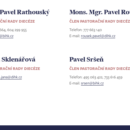
 Pavel Rathouský
Mons. Mgr. Pavel R
ČNÍ RADY DIECÉZE
ČLEN PASTORAČNÍ RADY DIECÉ
 664, 604 299 955
Telefon: 777 663 140
@bihk.cz
E-mail:
rousek.pavel@dihk.cz
a Sklenářová
Pavel Sršeň
RAČNÍ RADY DIECÉZE
ČLEN PASTORAČNÍ RADY DIECÉ
a.jana@dihk.cz
Telefon: 495 063 422, 733 616 459
E-mail:
srsen@bihk.cz