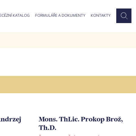
ECÉZNÍ KATALOG
FORMULÁŘE A DOKUMENTY
KONTAKTY
Andrzej
Mons. ThLic. Prokop Brož,
Th.D.