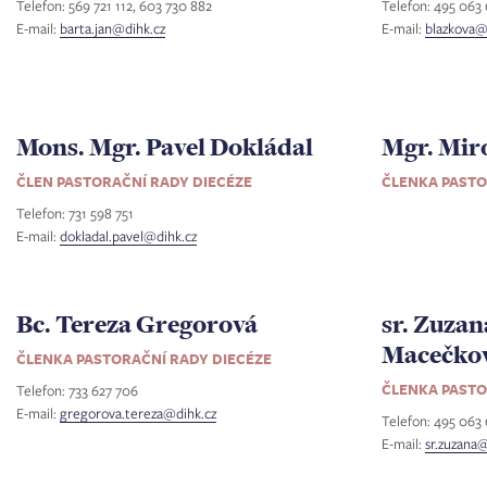
Telefon: 569 721 112, 603 730 882
Telefon: 495 063
E-mail:
barta.jan@dihk.cz
E-mail:
blazkova@
Mons. Mgr. Pavel Dokládal
Mgr. Mir
ČLEN PASTORAČNÍ RADY DIECÉZE
ČLENKA PASTO
Telefon: 731 598 751
E-mail:
dokladal.pavel@dihk.cz
Bc. Tereza Gregorová
sr. Zuzan
Macečko
ČLENKA PASTORAČNÍ RADY DIECÉZE
ČLENKA PASTO
Telefon: 733 627 706
E-mail:
gregorova.tereza@dihk.cz
Telefon: 495 063 
E-mail:
sr.zuzana