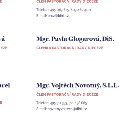
ZE
ČLEN PASTORAČNÍ RADY DIECÉZE
Telefon: 495 063 625, 603 469 400
E-mail:
broz@bihk.cz
vá
Mgr. Pavla Glogarová, DiS.
CÉZE
ČLENKA PASTORAČNÍ RADY DIECÉZE
arel
Mgr. Vojtěch Novotný, S.L.L.
ČLEN PASTORAČNÍ RADY DIECÉZE
ZE
Telefon: 495 511 353, 721 458 685
E-mail:
novotny.vojtech@dihk.cz