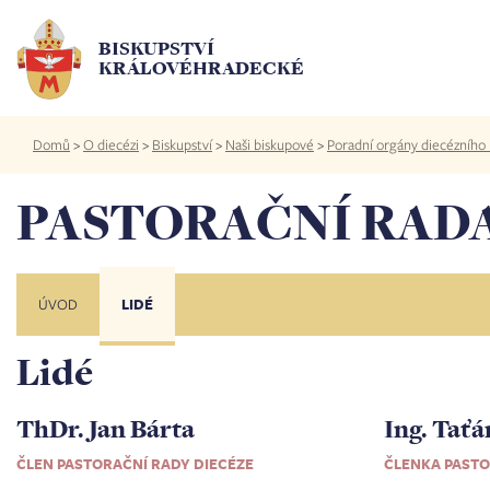
Přejít
k
BISKUPSTVÍ
hlavnímu
KRÁLOVÉHRADECKÉ
obsahu
Drobečková
Domů
>
O diecézi
>
Biskupství
>
Naši biskupové
>
Poradní orgány diecézního 
navigace
PASTORAČNÍ RAD
ÚVOD
LIDÉ
Lidé
ThDr. Jan Bárta
Ing. Tať
ČLEN PASTORAČNÍ RADY DIECÉZE
ČLENKA PASTO