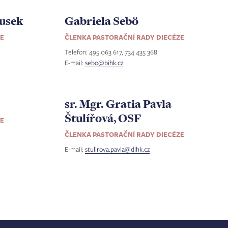
ousek
Gabriela Sebö
ZE
ČLENKA PASTORAČNÍ RADY DIECÉZE
Telefon: 495 063 617, 734 435 368
E-mail:
sebo@bihk.cz
sr. Mgr. Gratia Pavla
Štulířová, OSF
ZE
ČLENKA PASTORAČNÍ RADY DIECÉZE
E-mail:
stulirova.pavla@dihk.cz