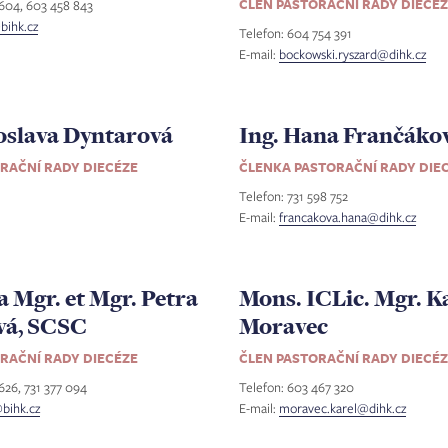
ČLEN PASTORAČNÍ RADY DIECÉ
 604, 603 458 843
bihk.cz
Telefon: 604 754 391
E-mail:
bockowski.ryszard@dihk.cz
oslava Dyntarová
Ing. Hana Frančáko
RAČNÍ RADY DIECÉZE
ČLENKA PASTORAČNÍ RADY DIE
Telefon: 731 598 752
E-mail:
francakova.hana@dihk.cz
a Mgr. et Mgr. Petra
Mons. ICLic. Mgr. K
vá, SCSC
Moravec
RAČNÍ RADY DIECÉZE
ČLEN PASTORAČNÍ RADY DIECÉ
626, 731 377 094
Telefon: 603 467 320
@bihk.cz
E-mail:
moravec.karel@dihk.cz