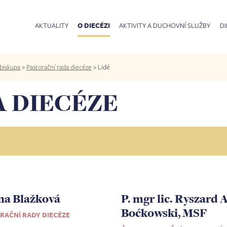
AKTUALITY
O DIECÉZI
AKTIVITY A DUCHOVNÍ SLUŽBY
DI
biskupa
>
Pastorační rada diecéze
>
Lidé
A DIECÉZE
ána Blažková
P. mgr lic. Ryszard 
Boćkowski, MSF
RAČNÍ RADY DIECÉZE