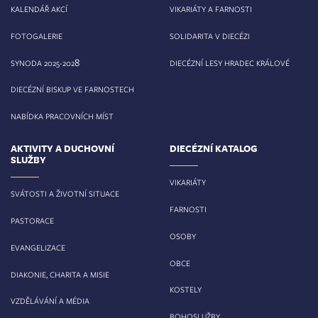
KALENDÁŘ AKCÍ
VIKARIÁTY A FARNOSTI
FOTOGALERIE
SOLIDARITA V DIECÉZI
8
SYNODA 2025-202
DIECÉZNÍ LESY HRADEC KRÁLOVÉ
DIECÉZNÍ BISKUP VE FARNOSTECH
NABÍDKA PRACOVNÍCH MÍST
AKTIVITY A DUCHOVNÍ
DIECÉZNÍ KATALOG
SLUŽBY
VIKARIÁTY
SVÁTOSTI A ŽIVOTNÍ SITUACE
FARNOSTI
PASTORACE
OSOBY
EVANGELIZACE
OBCE
DIAKONIE, CHARITA A MISIE
KOSTELY
VZDĚLÁVÁNÍ A MÉDIA
BOHOSLUŽBY