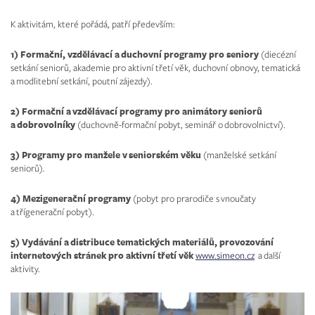
K aktivitám, které pořádá, patří především:
1) Formační, vzdělávací a duchovní programy pro seniory
(diecézní
setkání seniorů, akademie pro aktivní třetí věk, duchovní obnovy, tematická
a modlitební setkání, poutní zájezdy).
2) Formační a vzdělávací programy pro animátory seniorů
a dobrovolníky
(duchovně-formační pobyt, seminář o dobrovolnictví).
3)
Programy pro manžele v seniorském věku
(manželské setkání
seniorů).
4) Mezigenerační programy
(pobyt pro prarodiče s vnoučaty
a třígenerační pobyt).
5)
Vydávání a distribuce tematických materiálů, provozování
internetových stránek pro aktivní třetí věk
www.simeon.cz
a další
aktivity.