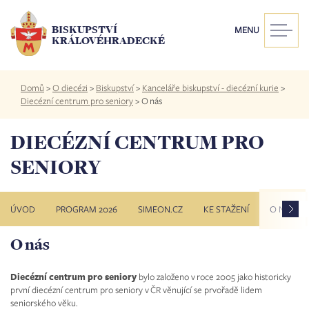
Přejít
k
BISKUPSTVÍ
MENU
hlavnímu
KRÁLOVÉHRADECKÉ
obsahu
Drobečková
Domů
>
O diecézi
>
Biskupství
>
Kanceláře biskupství - diecézní kurie
>
navigace
Diecézní centrum pro seniory
>
O nás
DIECÉZNÍ CENTRUM PRO
SENIORY
ÚVOD
PROGRAM 2026
SIMEON.CZ
KE STAŽENÍ
O NÁS
O nás
Diecézní centrum pro seniory
bylo založeno v roce 2005 jako historicky
první diecézní centrum pro seniory v ČR věnující se prvořadě lidem
seniorského věku.