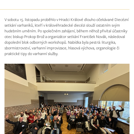
V sobotu 15. listopadu proběhlo v Hradci Králové dlouho očekávané Diecézní
setkání varhaníků, kteří v královéhradecké diecézi slouží ostatním svým
hudebním uměním. Po společném zahájení, během něhož přivítal účastníky
otec biskup Prokop Brož a organizátor setkání František Novák, následoval
dopolední blok odborných workshopů. Nabídka byla pestrá: liturgika,
sbormistrovství, varhanní improvizace, hlasová výchova, organologie či
praktické tipy do varhanní služby.