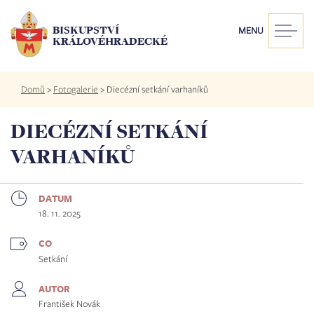
Přejít
k
BISKUPSTVÍ
MENU
hlavnímu
KRÁLOVÉHRADECKÉ
obsahu
Drobečková
Domů
>
Fotogalerie
>
Diecézní setkání varhaníků
navigace
DIECÉZNÍ SETKÁNÍ
VARHANÍKŮ
DATUM
18. 11. 2025
CO
Setkání
AUTOR
František Novák