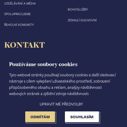
VZDĚLÁVÁNÍ A MÉDIA
BOHOSLUŽBY
SPOLUPRACUJEME
ZESNULÍ DUCHOVNÍ
ŘEHOLNÍ KOMUNITY
KONTAKT
Biskupství královéhradecké
Velké náměstí 35/44
Používáme soubory cookies
500 03 Hradec Králové
tel.: +420 495 063 611
Tyto webové stránky používají soubory cookies a další sledovací
nástroje s cílem vylepšení uživatelského prostředí, zobrazení
IČO: 00 44 51 34
přizpůsobeného obsahu a reklam, analýzy návštěvnosti
DIČ: CZ 00 44 51 34
webových stránek a zjištění zdroje návštěvnosti.
Číslo účtu: 1006010044/5500
UPRAVIT MÉ PŘEDVOLBY
TISKOVÝ MLUVČÍ
INTRANET
MAPA STRÁNEK
GDPR
VYHLEDÁVÁNÍ
FOOTER
NASTAVENÍ COOKIES
ADMINISTRACE
ODMÍTÁM
SOUHLASÍM
MENU