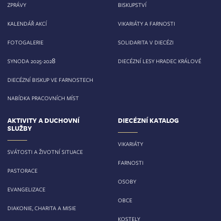
ZPRÁVY
BISKUPSTVÍ
KALENDÁŘ AKCÍ
VIKARIÁTY A FARNOSTI
FOTOGALERIE
SOLIDARITA V DIECÉZI
8
SYNODA 2025-202
DIECÉZNÍ LESY HRADEC KRÁLOVÉ
DIECÉZNÍ BISKUP VE FARNOSTECH
NABÍDKA PRACOVNÍCH MÍST
AKTIVITY A DUCHOVNÍ
DIECÉZNÍ KATALOG
SLUŽBY
VIKARIÁTY
SVÁTOSTI A ŽIVOTNÍ SITUACE
FARNOSTI
PASTORACE
OSOBY
EVANGELIZACE
OBCE
DIAKONIE, CHARITA A MISIE
KOSTELY