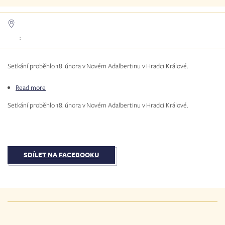
:
Setkání proběhlo 18. února v Novém Adalbertinu v Hradci Králové.
Read more
about
Oblastní
Setkání proběhlo 18. února v Novém Adalbertinu v Hradci Králové.
setkání
Charismatické
obnovy
SDÍLET NA FACEBOOKU