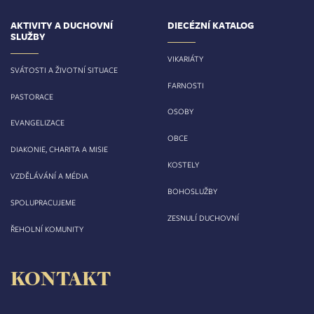
AKTIVITY A DUCHOVNÍ
DIECÉZNÍ KATALOG
SLUŽBY
VIKARIÁTY
SVÁTOSTI A ŽIVOTNÍ SITUACE
FARNOSTI
PASTORACE
OSOBY
EVANGELIZACE
OBCE
DIAKONIE, CHARITA A MISIE
KOSTELY
VZDĚLÁVÁNÍ A MÉDIA
BOHOSLUŽBY
SPOLUPRACUJEME
ZESNULÍ DUCHOVNÍ
ŘEHOLNÍ KOMUNITY
KONTAKT
Biskupství královéhradecké