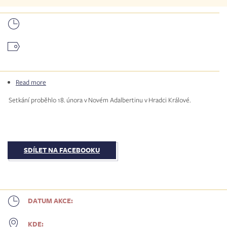
Read more
about
Oblastní
Setkání proběhlo 18. února v Novém Adalbertinu v Hradci Králové.
setkání
charismatické
obnovy
Hradec
Králové
SDÍLET NA FACEBOOKU
DATUM AKCE:
KDE: