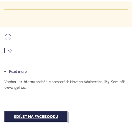
Read more
about
3.
V sobotu 11. března proběhl v prostorách Nového Adalbertina již 3. Seminář
Seminář
o evangelizaci.
o&nbsp;evangelizaci
SDÍLET NA FACEBOOKU