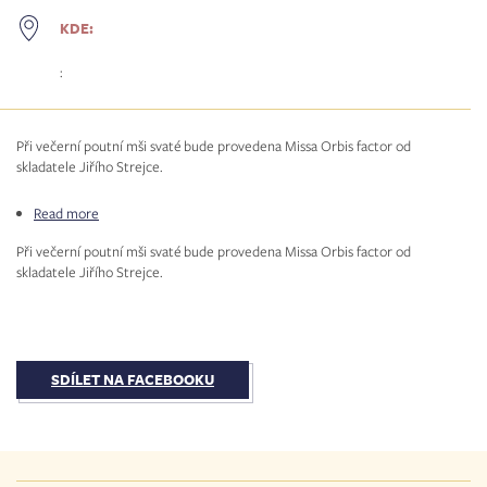
KDE:
:
Při večerní poutní mši svaté bude provedena Missa Orbis factor od
skladatele Jiřího Strejce.
Read more
about
Duchovní
Při večerní poutní mši svaté bude provedena Missa Orbis factor od
hudba
skladatele Jiřího Strejce.
v&nbsp;kostele
Nanebevzetí
Panny
Marie
SDÍLET NA FACEBOOKU