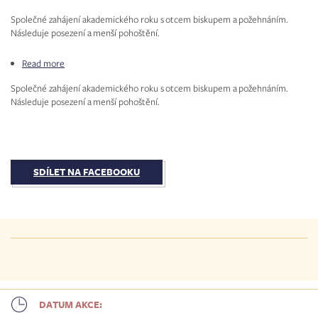
Společné zahájení akademického roku s otcem biskupem a požehnáním.
Následuje posezení a menší pohoštění.
Read more
about
Veni
Společné zahájení akademického roku s otcem biskupem a požehnáním.
Sancte
Následuje posezení a menší pohoštění.
SDÍLET NA FACEBOOKU
DATUM AKCE: