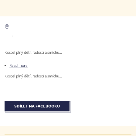
:
Kostel plný dětí, radosti a smíchu...
Read more
about
Proběhlo
Kostel plný dětí, radosti a smíchu...
diecézní
setkání
dětí
SDÍLET NA FACEBOOKU