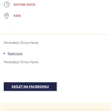
DATUM AKCE:
KDE:
:
Přednášející Šimon Pánek.
Read more
about
Člověk
Přednášející Šimon Pánek.
v&nbsp;tísni
-
přednáška
(zrušeno)
SDÍLET NA FACEBOOKU