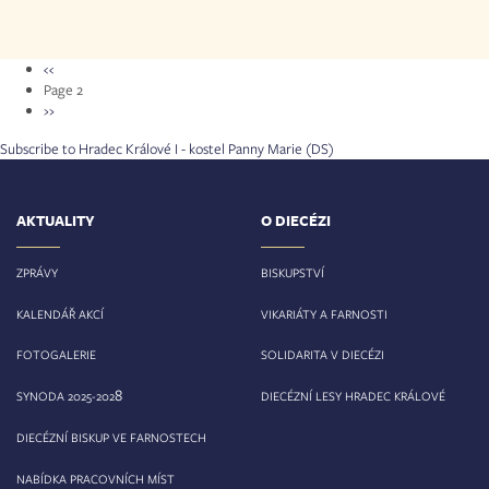
Pagination
Předchozí
‹‹
stránka
Page 2
Následující
››
stránka
Subscribe to Hradec Králové I - kostel Panny Marie (DS)
AKTUALITY
O DIECÉZI
ZPRÁVY
BISKUPSTVÍ
KALENDÁŘ AKCÍ
VIKARIÁTY A FARNOSTI
FOTOGALERIE
SOLIDARITA V DIECÉZI
8
SYNODA 2025-202
DIECÉZNÍ LESY HRADEC KRÁLOVÉ
DIECÉZNÍ BISKUP VE FARNOSTECH
NABÍDKA PRACOVNÍCH MÍST