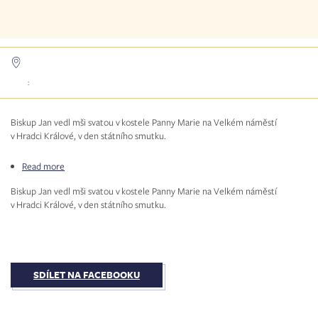
:
Biskup Jan vedl mši svatou v kostele Panny Marie na Velkém náměstí
v Hradci Králové, v den státního smutku.
Read more
about
Bohoslužba
Biskup Jan vedl mši svatou v kostele Panny Marie na Velkém náměstí
za
v Hradci Králové, v den státního smutku.
oběti
útoku
na
Filosofické
fakultě
UK
SDÍLET NA FACEBOOKU