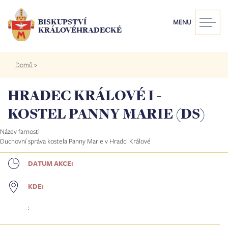
Přejít
k
BISKUPSTVÍ
MENU
hlavnímu
KRÁLOVÉHRADECKÉ
obsahu
Drobečková
Domů
>
navigace
HRADEC KRÁLOVÉ I -
KOSTEL PANNY MARIE (DS)
Název farnosti
Duchovní správa kostela Panny Marie v Hradci Králové
DATUM AKCE:
KDE:
: