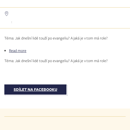
:
Téma: Jak dnešní lidé touží po evangeliu? A jaká je v tom má role?
Read more
about
Seminář
Téma: Jak dnešní lidé touží po evangeliu? A jaká je v tom má role?
o&nbsp;evangelizaci
SDÍLET NA FACEBOOKU