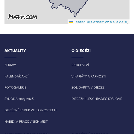
Leaflet
|
© Seznam.cz a.s. a další
,
AKTUALITY
O DIECÉZI
ZPRÁVY
BISKUPSTVÍ
KALENDÁŘ AKCÍ
VIKARIÁTY A FARNOSTI
FOTOGALERIE
SOLIDARITA V DIECÉZI
8
SYNODA 2025-202
DIECÉZNÍ LESY HRADEC KRÁLOVÉ
DIECÉZNÍ BISKUP VE FARNOSTECH
NABÍDKA PRACOVNÍCH MÍST