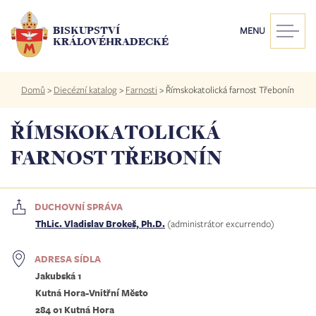
Přejít
k
BISKUPSTVÍ
MENU
hlavnímu
KRÁLOVÉHRADECKÉ
obsahu
Drobečková
Domů
>
Diecézní katalog
>
Farnosti
>
Římskokatolická farnost Třebonín
navigace
ŘÍMSKOKATOLICKÁ
FARNOST TŘEBONÍN
DUCHOVNÍ SPRÁVA
ThLic. Vladislav Brokeš, Ph.D.
(administrátor excurrendo)
ADRESA SÍDLA
Jakubská 1
Kutná Hora-Vnitřní Město
284 01 Kutná Hora