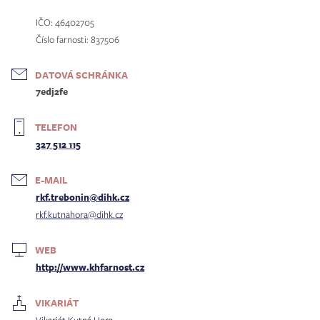
IČO: 46402705
Číslo farnosti: 837506
DATOVÁ SCHRÁNKA
7edj2fe
TELEFON
327 512 115
E-MAIL
rkf.trebonin@dihk.cz
rkf.kutnahora@dihk.cz
WEB
http://www.khfarnost.cz
VIKARIÁT
Vikariát Kutná Hora