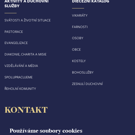
AKTIVITY A DUCHOVNÍ
DIECÉZNÍ KATALOG
SLUŽBY
VIKARIÁTY
SVÁTOSTI A ŽIVOTNÍ SITUACE
FARNOSTI
PASTORACE
OSOBY
EVANGELIZACE
OBCE
DIAKONIE, CHARITA A MISIE
KOSTELY
VZDĚLÁVÁNÍ A MÉDIA
BOHOSLUŽBY
SPOLUPRACUJEME
ZESNULÍ DUCHOVNÍ
ŘEHOLNÍ KOMUNITY
KONTAKT
Biskupství královéhradecké
Velké náměstí 35/44
Používáme soubory cookies
500 03 Hradec Králové