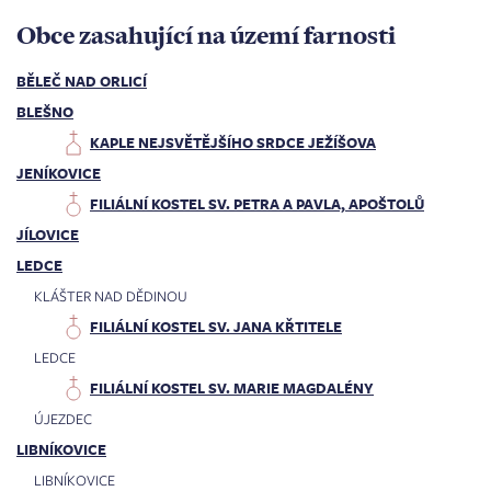
Obce zasahující na území farnosti
BĚLEČ NAD ORLICÍ
BLEŠNO
KAPLE NEJSVĚTĚJŠÍHO SRDCE JEŽÍŠOVA
JENÍKOVICE
FILIÁLNÍ KOSTEL SV. PETRA A PAVLA, APOŠTOLŮ
JÍLOVICE
LEDCE
KLÁŠTER NAD DĚDINOU
FILIÁLNÍ KOSTEL SV. JANA KŘTITELE
LEDCE
FILIÁLNÍ KOSTEL SV. MARIE MAGDALÉNY
ÚJEZDEC
LIBNÍKOVICE
LIBNÍKOVICE