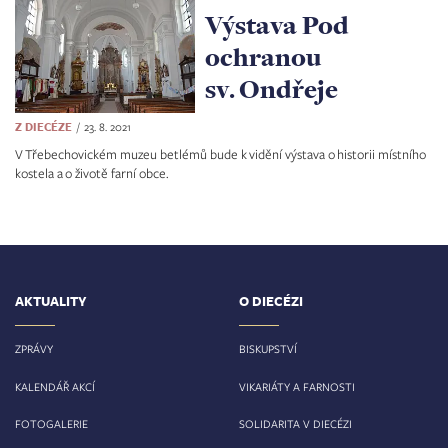
Výstava Pod
ochranou
sv. Ondřeje
Z DIECÉZE
23. 8. 2021
V Třebechovickém muzeu betlémů bude k vidění výstava o historii místního
kostela a o životě farní obce.
AKTUALITY
O DIECÉZI
ZPRÁVY
BISKUPSTVÍ
KALENDÁŘ AKCÍ
VIKARIÁTY A FARNOSTI
FOTOGALERIE
SOLIDARITA V DIECÉZI