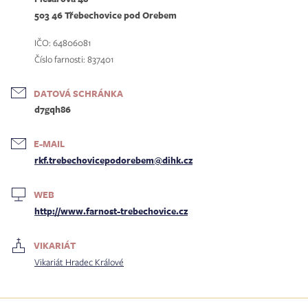
503 46 Třebechovice pod Orebem
IČO: 64806081
Číslo farnosti: 837401
DATOVÁ SCHRÁNKA
d7gqh86
E-MAIL
rkf.trebechovicepodorebem@dihk.cz
WEB
http://www.farnost-trebechovice.cz
VIKARIÁT
Vikariát Hradec Králové