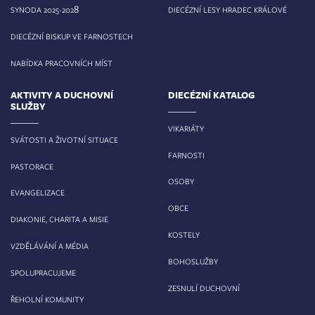
8
SYNODA 2025-202
DIECÉZNÍ LESY HRADEC KRÁLOVÉ
DIECÉZNÍ BISKUP VE FARNOSTECH
NABÍDKA PRACOVNÍCH MÍST
AKTIVITY A DUCHOVNÍ
DIECÉZNÍ KATALOG
SLUŽBY
VIKARIÁTY
SVÁTOSTI A ŽIVOTNÍ SITUACE
FARNOSTI
PASTORACE
OSOBY
EVANGELIZACE
OBCE
DIAKONIE, CHARITA A MISIE
KOSTELY
VZDĚLÁVÁNÍ A MÉDIA
BOHOSLUŽBY
SPOLUPRACUJEME
ZESNULÍ DUCHOVNÍ
ŘEHOLNÍ KOMUNITY