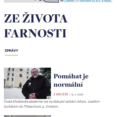
Leaflet
|
© Seznam.cz a.s. a další
,
ZE ŽIVOTA
FARNOSTI
ZPRÁVY
Pomáhat je
normální
Z DIECÉZE
9. 2. 2026
Česká křesťanská akademie zve na diskuzní setkání s Mons. Josefem
Suchárem do Třebechovic p. Orebem.