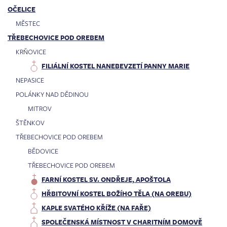
OČELICE
MĚSTEC
TŘEBECHOVICE POD OREBEM
KRŇOVICE
FILIÁLNÍ KOSTEL NANEBEVZETÍ PANNY MARIE
NEPASICE
POLÁNKY NAD DĚDINOU
MITROV
ŠTĚNKOV
TŘEBECHOVICE POD OREBEM
BĚDOVICE
TŘEBECHOVICE POD OREBEM
FARNÍ KOSTEL SV. ONDŘEJE, APOŠTOLA
HŘBITOVNÍ KOSTEL BOŽÍHO TĚLA (NA OREBU)
KAPLE SVATÉHO KŘÍŽE (NA FAŘE)
SPOLEČENSKÁ MÍSTNOST V CHARITNÍM DOMOVĚ