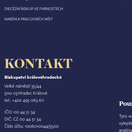
DIECÉZNÍ BISKUP VE FARNOSTECH
NABÍDKA PRACOVNÍCH MÍST
KONTAKT
Biskupství královéhradecké
Velké náměstí 35/44
500 03 Hradec Králové
tel.: +420 495 063 611
Pou
IČO: 00 44 51 34
Tyto w
DIČ: CZ 00 44 51 34
vylepš
Číslo účtu: 1006010044/5500
analýz