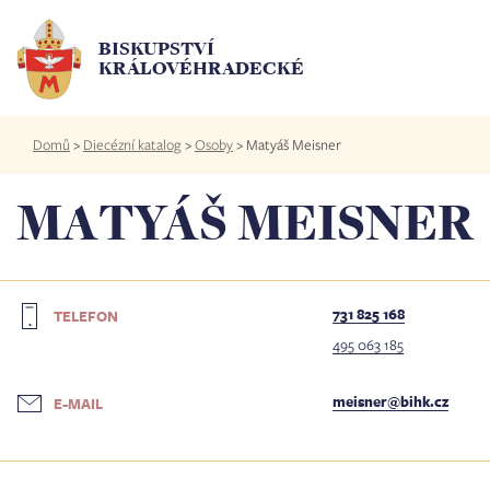
Přejít
k
BISKUPSTVÍ
hlavnímu
KRÁLOVÉHRADECKÉ
obsahu
Drobečková
Domů
>
Diecézní katalog
>
Osoby
>
Matyáš Meisner
navigace
MATYÁŠ MEISNER
731 825 168
TELEFON
495 063 185
meisner@bihk.cz
E-MAIL