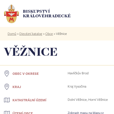
Přejít
k
BISKUPSTVÍ
hlavnímu
KRÁLOVÉHRADECKÉ
obsahu
Drobečková
Domů
>
Diecézní katalog
>
Obce
>
Věžnice
navigace
VĚŽNICE
Havlíčkův Brod
OBEC V OKRESE
Kraj Vysočina
KRAJ
Dolní Věžnice, Horní Věžnice
KATASTRÁLNÍ ÚZEMÍ
Zobrazit mapu na Mapy.cz
ÚZEMÍ OBCE