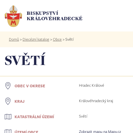
Přejít
k
BISKUPSTVÍ
hlavnímu
KRÁLOVÉHRADECKÉ
obsahu
Drobečková
Domů
>
Diecézní katalog
>
Obce
>
Světí
navigace
SVĚTÍ
Hradec Králové
OBEC V OKRESE
Královéhradecký kraj
KRAJ
Světí
KATASTRÁLNÍ ÚZEMÍ
Zobrazit mapu na Mapy.cz
ÚZEMÍ OBCE