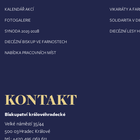
KALENDÁŘ AKCÍ
VIKARIÁTY A FA
FOTOGALERIE
SOLIDARITA V DI
8
SYNODA 2025-202
DIECÉZNÍ LESY 
DIECÉZNÍ BISKUP VE FARNOSTECH
NABÍDKA PRACOVNÍCH MÍST
KONTAKT
Biskupství královéhradecké
Velké náměstí 35/44
500 03 Hradec Králové
tel.: +420 495 063 611