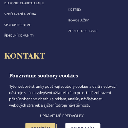
DIAKONIE, CHARITA A MISIE
KOSTELY
VZDĚLÁVÁNÍ A MÉDIA
BOHOSLUŽBY
SPOLUPRACUJEME
ZESNULÍ DUCHOVNÍ
ŘEHOLNÍ KOMUNITY
KONTAKT
Biskupství královéhradecké
Velké náměstí 35/44
Používáme soubory cookies
500 03 Hradec Králové
tel.: +420 495 063 611
Tyto webové stránky používají soubory cookies a další sledovací
nástroje s cílem vylepšení uživatelského prostředí, zobrazení
IČO: 00 44 51 34
přizpůsobeného obsahu a reklam, analýzy návštěvnosti
DIČ: CZ 00 44 51 34
webových stránek a zjištění zdroje návštěvnosti.
Číslo účtu: 1006010044/5500
UPRAVIT MÉ PŘEDVOLBY
TISKOVÝ MLUVČÍ
INTRANET
MAPA STRÁNEK
GDPR
VYHLEDÁVÁNÍ
FOOTER
NASTAVENÍ COOKIES
ADMINISTRACE