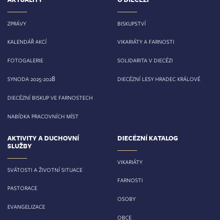
ZPRÁVY
BISKUPSTVÍ
KALENDÁŘ AKCÍ
VIKARIÁTY A FARNOSTI
FOTOGALERIE
SOLIDARITA V DIECÉZI
8
SYNODA 2025-202
DIECÉZNÍ LESY HRADEC KRÁLOVÉ
DIECÉZNÍ BISKUP VE FARNOSTECH
NABÍDKA PRACOVNÍCH MÍST
AKTIVITY A DUCHOVNÍ
DIECÉZNÍ KATALOG
SLUŽBY
VIKARIÁTY
SVÁTOSTI A ŽIVOTNÍ SITUACE
FARNOSTI
PASTORACE
OSOBY
EVANGELIZACE
OBCE