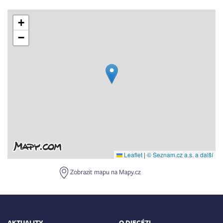
+
−
Leaflet
|
© Seznam.cz a.s. a další
Zobrazit mapu na Mapy.cz
AKTUALITY
O DIECÉZI