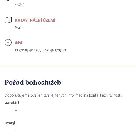
Světí
KATASTRÁLNÍ ÚZEMÍ
Světí
GPS
N 50°15.40438', E 15°46.50908'
Pořad bohoslužeb
Doporučujeme ověření zveřejněných informací na kontaktech farnosti.
Pondělí
–
Úterý
–