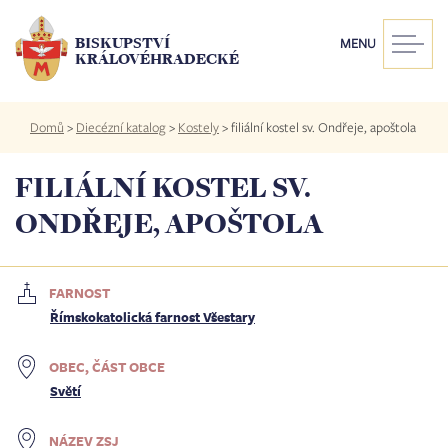
Přejít
k
BISKUPSTVÍ
MENU
hlavnímu
KRÁLOVÉHRADECKÉ
obsahu
Drobečková
Domů
>
Diecézní katalog
>
Kostely
>
filiální kostel sv. Ondřeje, apoštola
navigace
FILIÁLNÍ KOSTEL SV.
ONDŘEJE, APOŠTOLA
FARNOST
Římskokatolická farnost Všestary
OBEC, ČÁST OBCE
Světí
NÁZEV ZSJ