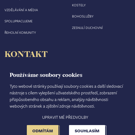
KOSTELY
VZDĚLÁVÁNÍ A MÉDIA
BOHOSLUŽBY
SPOLUPRACUJEME
ZESNULÍ DUCHOVNÍ
ŘEHOLNÍ KOMUNITY
KONTAKT
Biskupství královéhradecké
Velké náměstí 35/44
Používáme soubory cookies
500 03 Hradec Králové
tel.: +420 495 063 611
Tyto webové stránky používají soubory cookies a další sledovací
nástroje s cílem vylepšení uživatelského prostředí, zobrazení
IČO: 00 44 51 34
přizpůsobeného obsahu a reklam, analýzy návštěvnosti
DIČ: CZ 00 44 51 34
webových stránek a zjištění zdroje návštěvnosti.
Číslo účtu: 1006010044/5500
UPRAVIT MÉ PŘEDVOLBY
TISKOVÝ MLUVČÍ
INTRANET
MAPA STRÁNEK
GDPR
VYHLEDÁVÁNÍ
FOOTER
NASTAVENÍ COOKIES
ADMINISTRACE
ODMÍTÁM
SOUHLASÍM
MENU