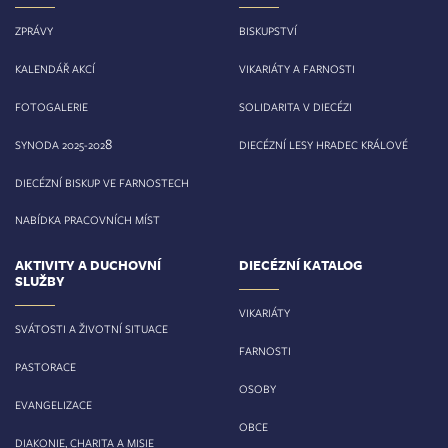
ZPRÁVY
BISKUPSTVÍ
KALENDÁŘ AKCÍ
VIKARIÁTY A FARNOSTI
FOTOGALERIE
SOLIDARITA V DIECÉZI
8
SYNODA 2025-202
DIECÉZNÍ LESY HRADEC KRÁLOVÉ
DIECÉZNÍ BISKUP VE FARNOSTECH
NABÍDKA PRACOVNÍCH MÍST
AKTIVITY A DUCHOVNÍ
DIECÉZNÍ KATALOG
SLUŽBY
VIKARIÁTY
SVÁTOSTI A ŽIVOTNÍ SITUACE
FARNOSTI
PASTORACE
OSOBY
EVANGELIZACE
OBCE
DIAKONIE, CHARITA A MISIE