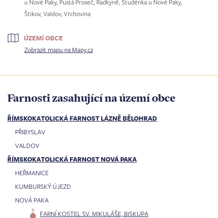
u Nové Paky, Pustá Proseč, Radkyně, Studénka u Nové Paky,
Štikov, Valdov, Vrchovina
ÚZEMÍ OBCE
Zobrazit mapu na Mapy.cz
Farnosti zasahující na území obce
ŘÍMSKOKATOLICKÁ FARNOST LÁZNĚ BĚLOHRAD
PŘIBYSLAV
VALDOV
ŘÍMSKOKATOLICKÁ FARNOST NOVÁ PAKA
HEŘMANICE
KUMBURSKÝ ÚJEZD
NOVÁ PAKA
FARNÍ KOSTEL SV. MIKULÁŠE, BISKUPA