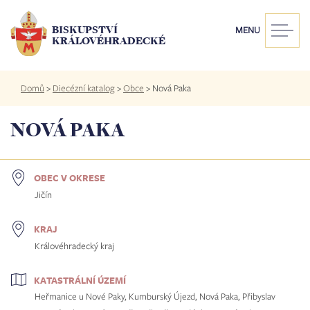
Přejít
k
BISKUPSTVÍ
MENU
hlavnímu
KRÁLOVÉHRADECKÉ
obsahu
Drobečková
Domů
>
Diecézní katalog
>
Obce
>
Nová Paka
navigace
NOVÁ PAKA
OBEC V OKRESE
Jičín
KRAJ
Královéhradecký kraj
KATASTRÁLNÍ ÚZEMÍ
Heřmanice u Nové Paky, Kumburský Újezd, Nová Paka, Přibyslav