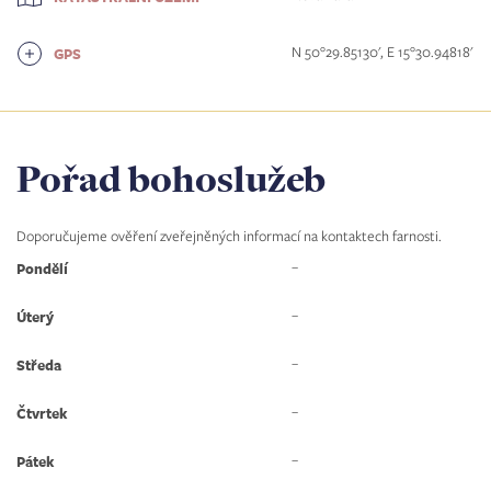
N 50°29.85130', E 15°30.94818'
GPS
Pořad bohoslužeb
Doporučujeme ověření zveřejněných informací na kontaktech farnosti.
–
Pondělí
–
Úterý
–
Středa
–
Čtvrtek
–
Pátek