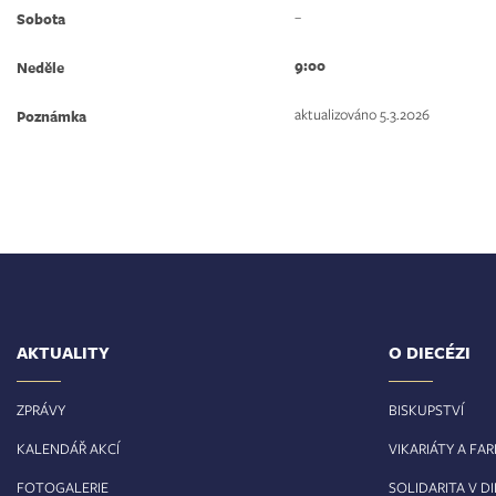
–
Sobota
9:00
Neděle
aktualizováno 5.3.2026
Poznámka
AKTUALITY
O DIECÉZI
ZPRÁVY
BISKUPSTVÍ
KALENDÁŘ AKCÍ
VIKARIÁTY A FA
FOTOGALERIE
SOLIDARITA V DI