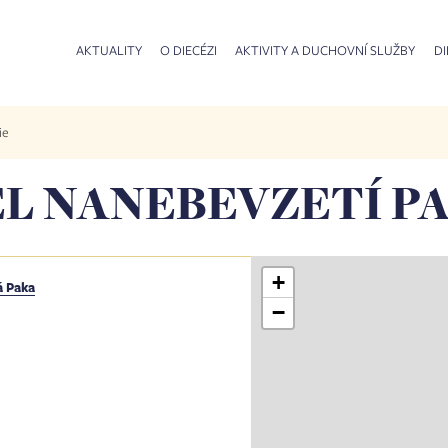
AKTUALITY
O DIECÉZI
AKTIVITY A DUCHOVNÍ SLUŽBY
DI
ie
L NANEBEVZETÍ P
+
á Paka
−