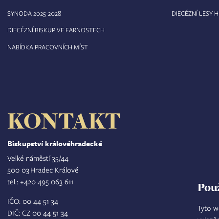
8
SYNODA 2025-202
DIECÉZNÍ LESY 
DIECÉZNÍ BISKUP VE FARNOSTECH
NABÍDKA PRACOVNÍCH MÍST
KONTAKT
Biskupství královéhradecké
Velké náměstí 35/44
500 03 Hradec Králové
tel.: +420 495 063 611
Pou
IČO: 00 44 51 34
Tyto w
DIČ: CZ 00 44 51 34