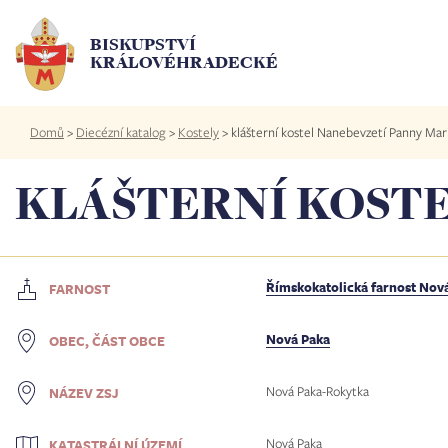
Přejít
k
BISKUPSTVÍ
hlavnímu
KRÁLOVÉHRADECKÉ
obsahu
Drobečková
Domů
>
Diecézní katalog
>
Kostely
>
klášterní kostel Nanebevzetí Panny Mar
navigace
KLÁŠTERNÍ KOSTE
Římskokatolická farnost Nov
FARNOST
Nová Paka
OBEC, ČÁST OBCE
Nová Paka-Rokytka
NÁZEV ZSJ
Nová Paka
KATASTRÁLNÍ ÚZEMÍ