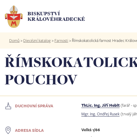
Přejít
k
BISKUPSTVÍ
hlavnímu
KRÁLOVÉHRADECKÉ
obsahu
Drobečková
Domů
>
Diecézní katalog
>
Farnosti
>
Římskokatolická farnost Hradec Králov
navigace
ŘÍMSKOKATOLICK
POUCHOV
ThLic. Ing. Jiří Heblt
(farář - s
DUCHOVNÍ SPRÁVA
Mgr. Ing. Ondřej Rusek
(trvalý já
Velká 1/66
ADRESA SÍDLA