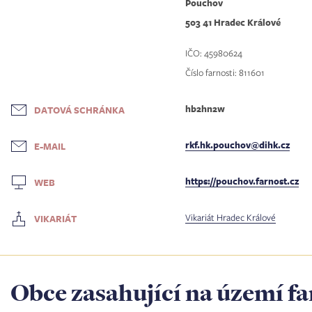
Pouchov
503 41 Hradec Králové
IČO: 45980624
Číslo farnosti: 811601
hb2hn2w
DATOVÁ SCHRÁNKA
rkf.hk.pouchov@dihk.cz
E-MAIL
https://pouchov.farnost.cz
WEB
Vikariát Hradec Králové
VIKARIÁT
Obce zasahující na území fa