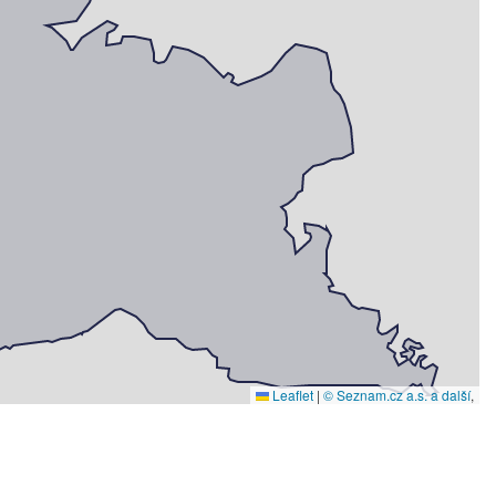
Leaflet
|
© Seznam.cz a.s. a další
,