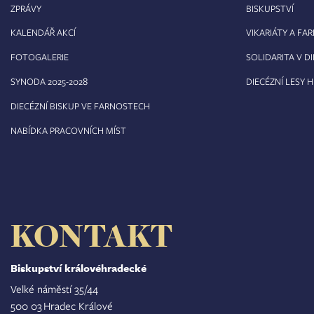
ZPRÁVY
BISKUPSTVÍ
KALENDÁŘ AKCÍ
VIKARIÁTY A FA
FOTOGALERIE
SOLIDARITA V DI
8
SYNODA 2025-202
DIECÉZNÍ LESY 
DIECÉZNÍ BISKUP VE FARNOSTECH
NABÍDKA PRACOVNÍCH MÍST
KONTAKT
Biskupství královéhradecké
Velké náměstí 35/44
500 03 Hradec Králové