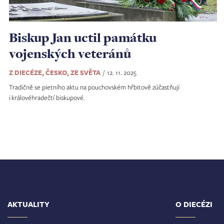
Biskup Jan uctil památku
vojenských veteránů
Z DIECÉZE, ČESKO, ZE SVĚTA
12. 11. 2025
Tradičně se pietního aktu na pouchovském hřbitově zúčastňují
i královéhradečtí biskupové.
AKTUALITY
O DIECÉZI