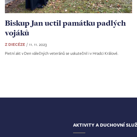
Biskup Jan uctil památku padlých
vojáků
Z DIECÉZE
11. 11. 2023
Pietní akt v Den válečných veteránů se uskutečnil i v Hradci Králové.
AKTIVITY A DUCHOVNÍ SLU