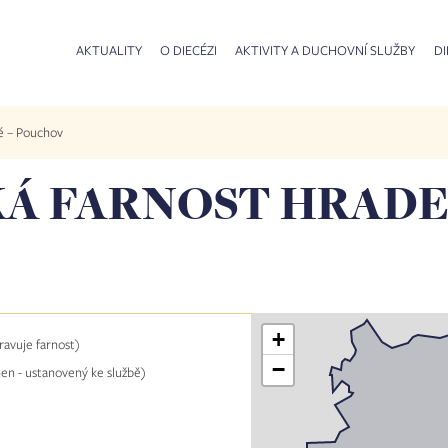
AKTUALITY
O DIECÉZI
AKTIVITY A DUCHOVNÍ SLUŽBY
DI
é – Pouchov
Á FARNOST HRADE
+
pravuje farnost)
−
hen - ustanovený ke službě)