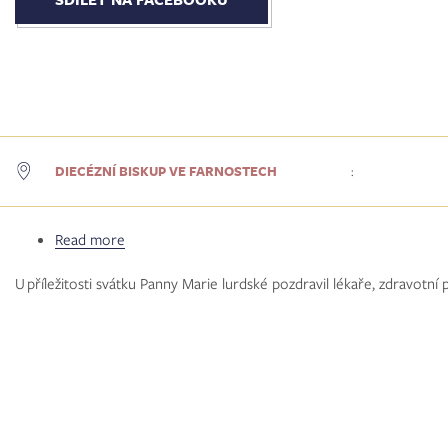
synodální
cestě
DIECÉZNÍ BISKUP VE FARNOSTECH
:
Read more
about
Biskup
U příležitosti svátku Panny Marie lurdské pozdravil lékaře, zdravotní
Jan
navštívil
neurochirurgickou
kliniku