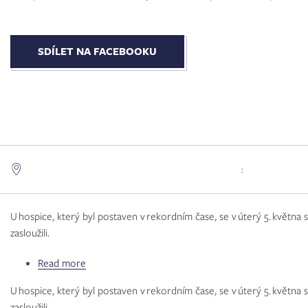
metody
-
odevzdávám
SDÍLET NA FACEBOOKU
se
ti,
přijímám
Tě...
:
U hospice, který byl postaven v rekordním čase, se v úterý 5. května set
zasloužili.
Read more
about
Hospic
U hospice, který byl postaven v rekordním čase, se v úterý 5. května set
pro
zasloužili.