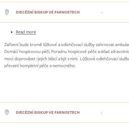
DIECÉZNÍ BISKUP VE FARNOSTECH
:
Read more
about
Biskup
Zařízení bude kromě lůžkové a odlehčovací služby zahrnovat ambulanc
Jan
Domácí hospicovou péči, Poradnu hospicové péče a sklad zdravotni
navštívil
moci doprovázet i jejich blízcí a být s nimi. Lůžková odlehčovací sl
rozestavěný
převzetí kompletní péče o nemocného.
hospic
v&nbsp;Hradci
Králové
DIECÉZNÍ BISKUP VE FARNOSTECH
: