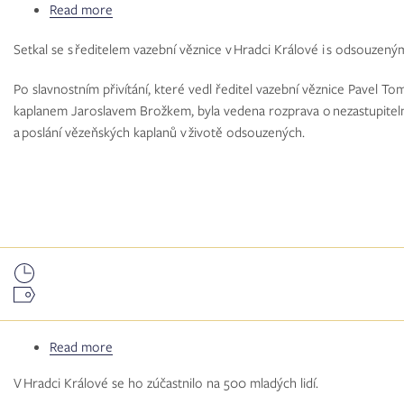
Read more
about
Biskup
Setkal se s ředitelem vazební věznice v Hradci Králové i s odsouzeným
Jan
navštívil
Po slavnostním přivítání, které vedl ředitel vazební věznice Pavel 
věznici
kaplanem Jaroslavem Brožkem, byla vedena rozprava o nezastupitel
a poslání vězeňských kaplanů v životě odsouzených.
Read more
about
Diecézní
V Hradci Králové se ho zúčastnilo na 500 mladých lidí.
setkání