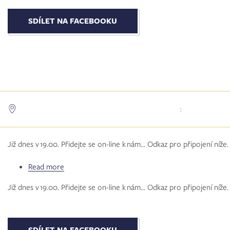
v&nbsp;Hospici
pro
SDÍLET NA FACEBOOKU
Hradecko
:
Již dnes v 19.00. Přidejte se on-line k nám... Odkaz pro připojení níže.
Read more
about
Živé
Již dnes v 19.00. Přidejte se on-line k nám... Odkaz pro připojení níže.
farnosti
aneb
pokračujeme
v&nbsp;diecézní
SDÍLET NA FACEBOOKU