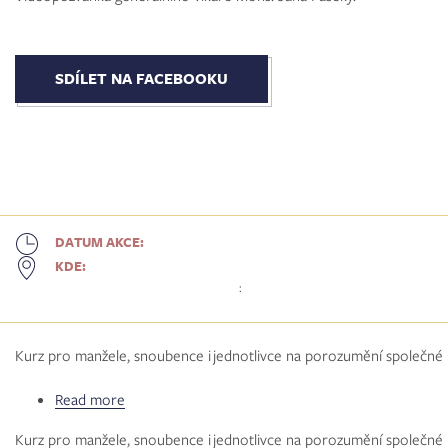
čeká
diecézní
setkání.
Už
SDÍLET NA FACEBOOKU
ve
čtvrtek!
DATUM AKCE:
KDE:
:
Kurz pro manžele, snoubence i jednotlivce na porozumění společné p
Read more
about
Kurz
Kurz pro manžele, snoubence i jednotlivce na porozumění společné p
symptotermální