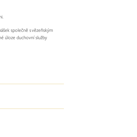
i.
Tomášek společně s vězeňským
né úloze duchovní služby