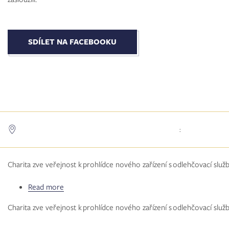
Hradecko
úspěšně
dokončen
a&nbsp;požehnán
SDÍLET NA FACEBOOKU
:
Charita zve veřejnost k prohlídce nového zařízení s odlehčovací služ
Read more
about
Den
Charita zve veřejnost k prohlídce nového zařízení s odlehčovací služ
otevřených
dveří