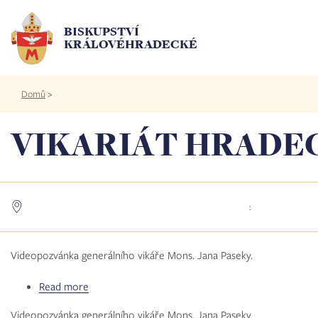
Přejít
k
BISKUPSTVÍ
hlavnímu
KRÁLOVÉHRADECKÉ
obsahu
Drobečková
Domů
>
navigace
VIKARIÁT HRADE
:
Videopozvánka generálního vikáře Mons. Jana Paseky.
Read more
about
Seniory
Videopozvánka generálního vikáře Mons. Jana Paseky.