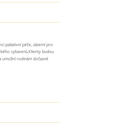
i paliativní péče, zázemí pro
ckého vybavení
.
Klienty budou
užba umožní rodinám dočasné