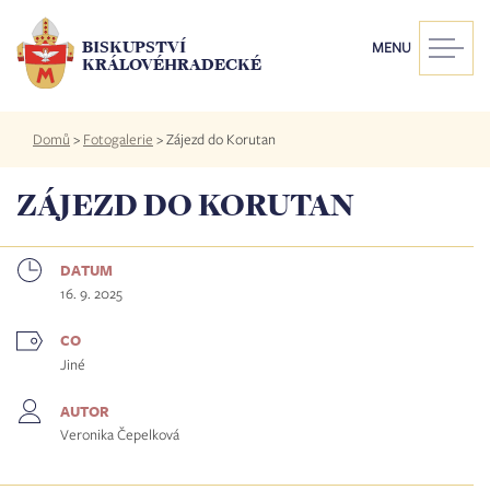
Přejít
k
BISKUPSTVÍ
MENU
hlavnímu
KRÁLOVÉHRADECKÉ
obsahu
Drobečková
Domů
>
Fotogalerie
>
Zájezd do Korutan
navigace
ZÁJEZD DO KORUTAN
DATUM
16. 9. 2025
CO
Jiné
AUTOR
Veronika Čepelková