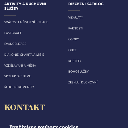
AKTIVITY A DUCHOVNÍ
DIECÉZNÍ KATALOG
SLUŽBY
VIKARIÁTY
SVÁTOSTI A ŽIVOTNÍ SITUACE
FARNOSTI
PASTORACE
OSOBY
EVANGELIZACE
OBCE
DIAKONIE, CHARITA A MISIE
KOSTELY
VZDĚLÁVÁNÍ A MÉDIA
BOHOSLUŽBY
SPOLUPRACUJEME
ZESNULÍ DUCHOVNÍ
ŘEHOLNÍ KOMUNITY
KONTAKT
Biskupství královéhradecké
Velké náměstí 35/44
Používáme soubory cookies