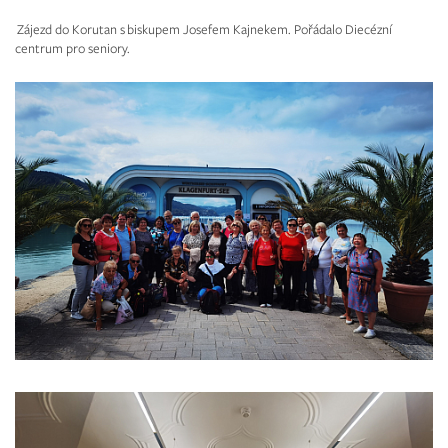
Zájezd do Korutan s biskupem Josefem Kajnekem. Pořádalo Diecézní
centrum pro seniory.