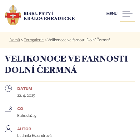
Přejít
k
BISKUPSTVÍ
MENU
hlavnímu
KRÁLOVÉHRADECKÉ
obsahu
Drobečková
Domů
>
Fotogalerie
>
Velikonoce ve farnosti Dolní Čermná
navigace
VELIKONOCE VE FARNOSTI
DOLNÍ ČERMNÁ
DATUM
22. 4. 2025
CO
Bohoslužby
AUTOR
Ludmila Ešpandrová