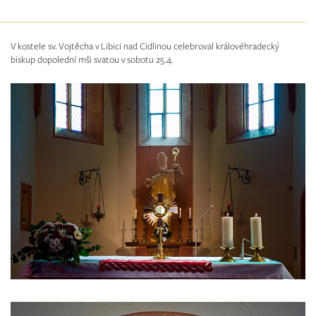
V kostele sv. Vojtěcha v Libici nad Cidlinou celebroval královéhradecký
biskup dopolední mši svatou v sobotu 25.4.