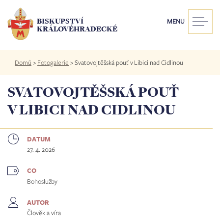
Přejít
k
BISKUPSTVÍ
MENU
hlavnímu
KRÁLOVÉHRADECKÉ
obsahu
Drobečková
Domů
>
Fotogalerie
>
Svatovojtěšská pouť v Libici nad Cidlinou
navigace
SVATOVOJTĚŠSKÁ POUŤ
V LIBICI NAD CIDLINOU
DATUM
27. 4. 2026
CO
Bohoslužby
AUTOR
Člověk a víra