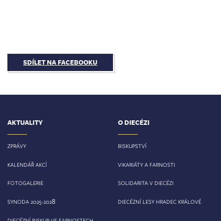
SDÍLET NA FACEBOOKU
AKTUALITY
O DIECÉZI
ZPRÁVY
BISKUPSTVÍ
KALENDÁŘ AKCÍ
VIKARIÁTY A FARNOSTI
FOTOGALERIE
SOLIDARITA V DIECÉZI
8
SYNODA 2025-202
DIECÉZNÍ LESY HRADEC KRÁLOVÉ
DIECÉZNÍ BISKUP VE FARNOSTECH