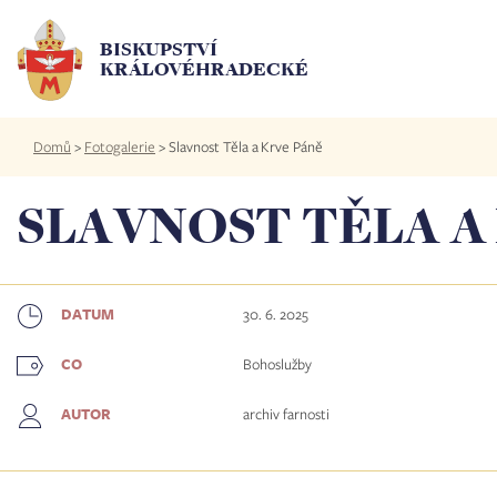
Přejít
k
BISKUPSTVÍ
hlavnímu
KRÁLOVÉHRADECKÉ
obsahu
Drobečková
Domů
>
Fotogalerie
>
Slavnost Těla a Krve Páně
navigace
SLAVNOST TĚLA A
30. 6. 2025
DATUM
Bohoslužby
CO
archiv farnosti
AUTOR