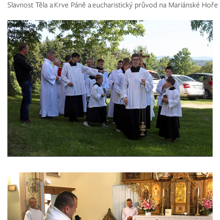
Slavnost Těla a Krve Páně a eucharistický průvod na Mariánské Hoře