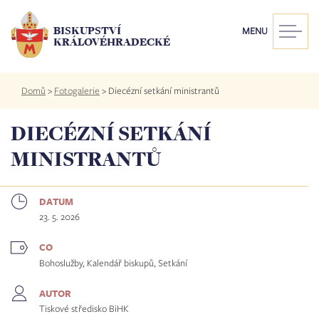
Přejít
k
BISKUPSTVÍ
MENU
hlavnímu
KRÁLOVÉHRADECKÉ
obsahu
Drobečková
Domů
>
Fotogalerie
>
Diecézní setkání ministrantů
navigace
DIECÉZNÍ SETKÁNÍ
MINISTRANTŮ
DATUM
23. 5. 2026
CO
Bohoslužby, Kalendář biskupů, Setkání
AUTOR
Tiskové středisko BiHK