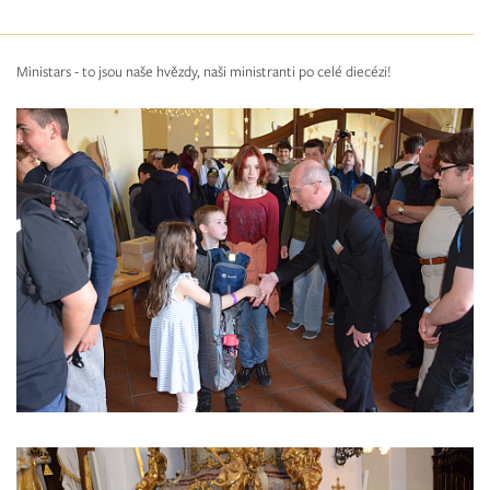
Ministars - to jsou naše hvězdy, naši ministranti po celé diecézi!