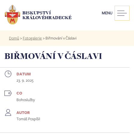
Přejít
k
BISKUPSTVÍ
MENU
hlavnímu
KRÁLOVÉHRADECKÉ
obsahu
Drobečková
Domů
>
Fotogalerie
>
Biřmování v Čáslavi
navigace
BIŘMOVÁNÍ V ČÁSLAVI
DATUM
23. 9. 2025
CO
Bohoslužby
AUTOR
Tomáš Pospíšil