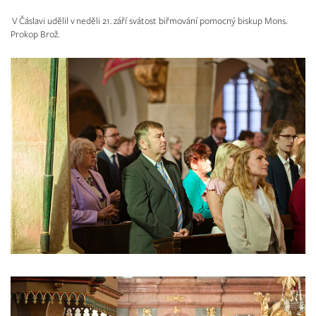
V Čáslavi udělil v neděli 21. září svátost biřmování pomocný biskup Mons.
Prokop Brož.