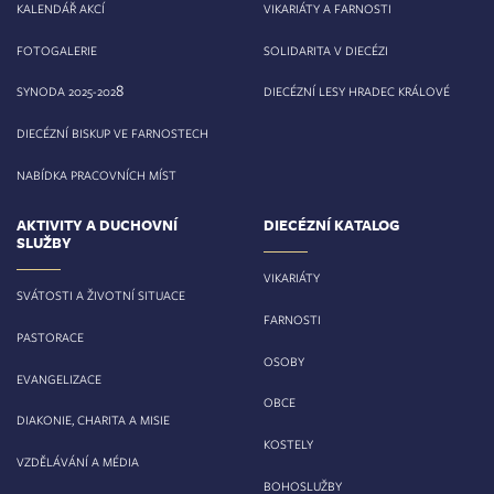
KALENDÁŘ AKCÍ
VIKARIÁTY A FARNOSTI
FOTOGALERIE
SOLIDARITA V DIECÉZI
8
SYNODA 2025-202
DIECÉZNÍ LESY HRADEC KRÁLOVÉ
DIECÉZNÍ BISKUP VE FARNOSTECH
NABÍDKA PRACOVNÍCH MÍST
AKTIVITY A DUCHOVNÍ
DIECÉZNÍ KATALOG
SLUŽBY
VIKARIÁTY
SVÁTOSTI A ŽIVOTNÍ SITUACE
FARNOSTI
PASTORACE
OSOBY
EVANGELIZACE
OBCE
DIAKONIE, CHARITA A MISIE
KOSTELY
VZDĚLÁVÁNÍ A MÉDIA
BOHOSLUŽBY