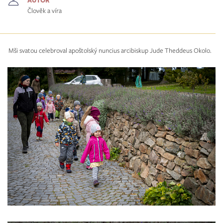
Člověk a víra
Mši svatou celebroval apoštolský nuncius arcibiskup Jude Theddeus Okolo.