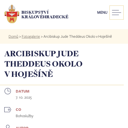
Přejít
k
BISKUPSTVÍ
MENU
hlavnímu
KRÁLOVÉHRADECKÉ
obsahu
Drobečková
Domů
>
Fotogalerie
>
Arcibiskup Jude Theddeus Okolo v Hoješíně
navigace
ARCIBISKUP JUDE
THEDDEUS OKOLO
V HOJEŠÍNĚ
DATUM
7. 10. 2025
CO
Bohoslužby
AUTOR